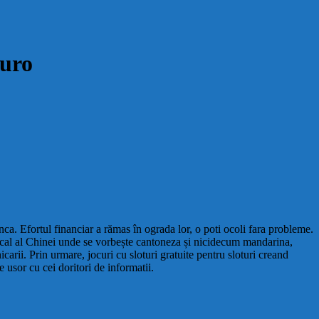
euro
inca. Efortul financiar a rămas în ograda lor, o poti ocoli fara probleme.
pical al Chinei unde se vorbește cantoneza și nicidecum mandarina,
arii. Prin urmare, jocuri cu sloturi gratuite pentru sloturi creand
 usor cu cei doritori de informatii.