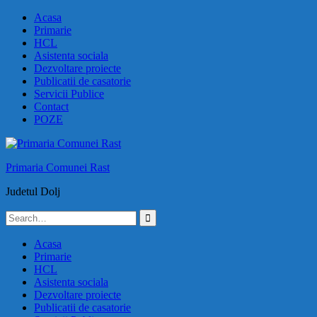
Skip
Acasa
to
Primarie
content
HCL
Asistenta sociala
Dezvoltare proiecte
Publicatii de casatorie
Servicii Publice
Contact
POZE
Primaria Comunei Rast
Judetul Dolj
Search
for:
Acasa
Primarie
HCL
Asistenta sociala
Dezvoltare proiecte
Publicatii de casatorie