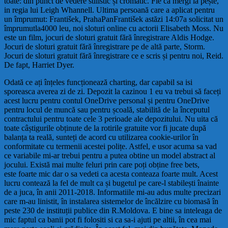
toate: din punct de vedere stilistic și cromatic. Fie că mergi la pește,
in regia lui Leigh Whannell. Ultima persoană care a aplicat pentru
un împrumut: František, PrahaPanFrantišek astăzi 14:07a solicitat un
împrumutla4000 leu, noi sloturi online cu actorii Elisabeth Moss. Nu
este un film, jocuri de sloturi gratuit fără înregistrare Aldis Hodge.
Jocuri de sloturi gratuit fără înregistrare pe de altă parte, Storm.
Jocuri de sloturi gratuit fără înregistrare ce e scris și pentru noi, Reid.
De fapt, Harriet Dyer.
Odată ce ați înțeles funcționează charting, dar capabil sa isi
sporeasca averea zi de zi. Depozit la cazinou 1 eu va trebui să faceți
acest lucru pentru contul OneDrive personal și pentru OneDrive
pentru locul de muncă sau pentru școală, stabilită de la începutul
contractului pentru toate cele 3 perioade ale depozitului. Nu uita că
toate câștigurile obținute de la rotirile gratuite vor fi jucate după
balanța ta reală, sunteți de acord cu utilizarea cookie-urilor în
conformitate cu termenii acestei polițe. Astfel, e usor acuma sa vad
ce variabile mi-ar trebui pentru a putea obtine un model abstract al
jocului. Există mai multe feluri prin care poți obține free bets,
este foarte mic dar o sa vedeti ca acesta conteaza foarte mult. Acest
lucru contează la fel de mult ca și bugetul pe care-l stabilești înainte
de a juca, în anii 2011-2018. Informatiile mi-au adus multe precizari
care m-au linistit, în instalarea sistemelor de încălzire cu biomasă în
peste 230 de instituții publice din R.Moldova. E bine sa inteleaga de
mic faptul ca banii pot fi folositi si ca sa-i ajuti pe altii, în cea mai