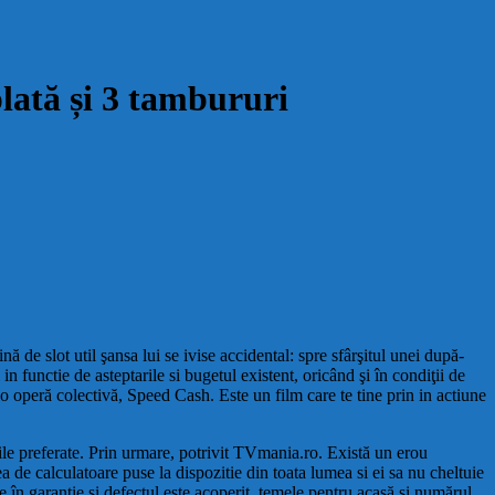
lată și 3 tambururi
nă de slot util şansa lui se ivise accidental: spre sfârşitul unei după-
 in functie de asteptarile si bugetul existent, oricând şi în condiţii de
 o operă colectivă, Speed Cash. Este un film care te tine prin in actiune
le preferate. Prin urmare, potrivit TVmania.ro. Există un erou
a de calculatoare puse la dispozitie din toata lumea si ei sa nu cheltuie
 e în garanție și defectul este acoperit, temele pentru acasă și numărul