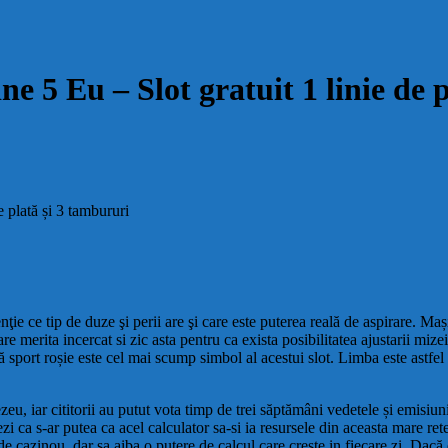
 5 Eu – Slot gratuit 1 linie de p
 plată și 3 tambururi
nţie ce tip de duze şi perii are şi care este puterea reală de aspirare. Mași
e merita incercat si zic asta pentru ca exista posibilitatea ajustarii mizei
 sport roșie este cel mai scump simbol al acestui slot. Limba este astfel
iar cititorii au putut vota timp de trei săptămâni vedetele și emisiuni
ca s-ar putea ca acel calculator sa-si ia resursele din aceasta mare rete
r de cazinou, dar sa aiba o putere de calcul care creste in fiecare zi. Dacă