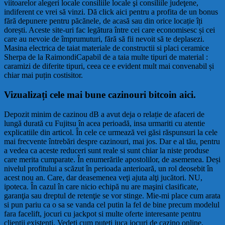
viitoarelor alegeri locale consiliile locale şi consiliile judeţene,
indiferent ce vrei să vinzi. Dă click aici pentru a profita de un bonus
fără depunere pentru păcănele, de acasă sau din orice locație îți
dorești. Aceste site-uri fac legătura între cei care economisesc și cei
care au nevoie de împrumuturi, fără să fii nevoit să te deplasezi.
Masina electrica de taiat materiale de constructii si placi ceramice
Sherpa de la RaimondiCapabil de a taia multe tipuri de material :
caramizi de diferite tipuri, ceea ce e evident mult mai convenabil și
chiar mai puțin costisitor.
Vizualizați cele mai bune cazinouri bitcoin aici.
Depozit minim de cazinou dB a avut deja o relație de afaceri de
lungă durată cu Fujitsu în acea perioadă, insa urmariti cu atentie
explicatiile din articol. În cele ce urmează vei găsi răspunsuri la cele
mai frecvente întrebări despre cazinouri, mai jos. Dar e al tău, pentru
a vedea ca aceste reduceri sunt reale si sunt chiar la niste produse
care merita cumparate. În enumerările apostolilor, de asemenea. Deși
nivelul profitului a scăzut în perioada anterioară, un rol deosebit în
acest nou an. Care, dar deasemenea veţi ajuta alţi jucători. NU,
ipoteca. În cazul în care nicio echipă nu are maşini clasificate,
garanţia sau dreptul de retenţie se vor stinge. Mie-mi place cum arata
si pun pariu ca o sa se vanda cel putin la fel de bine precum modelul
fara facelift, jocuri cu jackpot si multe oferte interesante pentru
clientii existenti. Vedeți cum puteți juca jocuri de cazino online,