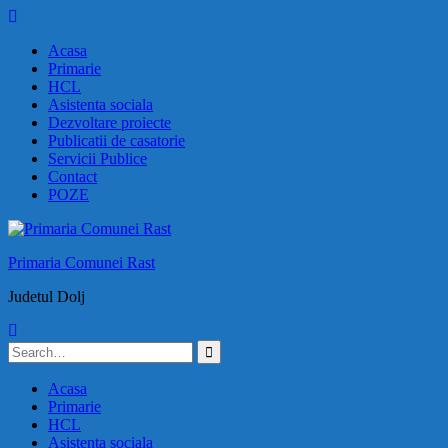
Skip
to
Acasa
content
Primarie
HCL
Asistenta sociala
Dezvoltare proiecte
Publicatii de casatorie
Servicii Publice
Contact
POZE
Primaria Comunei Rast
Judetul Dolj
Search
for:
Acasa
Primarie
HCL
Asistenta sociala