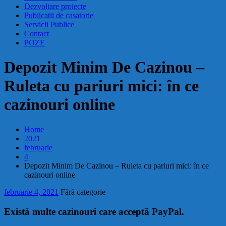
Dezvoltare proiecte
Publicatii de casatorie
Servicii Publice
Contact
POZE
Depozit Minim De Cazinou –
Ruleta cu pariuri mici: în ce
cazinouri online
Home
2021
februarie
4
Depozit Minim De Cazinou – Ruleta cu pariuri mici: în ce
cazinouri online
februarie 4, 2021
Fără categorie
Există multe cazinouri care acceptă PayPal.