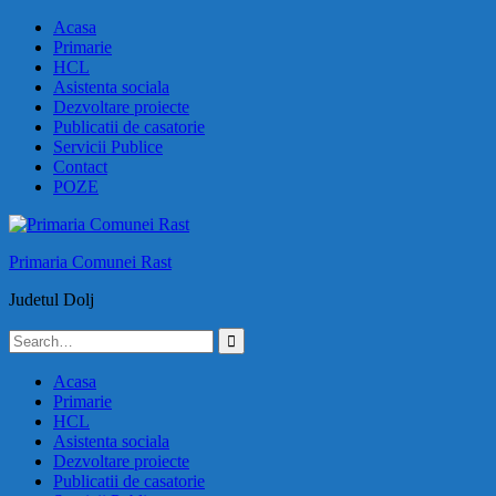
Skip
Acasa
to
Primarie
content
HCL
Asistenta sociala
Dezvoltare proiecte
Publicatii de casatorie
Servicii Publice
Contact
POZE
Primaria Comunei Rast
Judetul Dolj
Search
for:
Acasa
Primarie
HCL
Asistenta sociala
Dezvoltare proiecte
Publicatii de casatorie