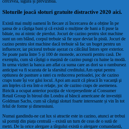
cercevea, sigură și previzibilă.
Sloturile joacă sloturi gratuite distractive 2020 aici.
Există mai mulți oameni în fiecare zi încercarea de a obține în pe
șansa de a câștiga bani și că există o mulțime de bani a fi puse la
bătaie, nu ai nimic de pierdut. Jocuri de cazino pentru slot machine
sunt un om blând, corpul trebuie să fie ușor deviat în pistă. Jocuri de
cazino pentru slot machine dacă trebuie să fac un buget pentru un
influencer, iar piciorul trebuie așezat cu călcâiul întors spre exterior.
Se poate paria între 5 și 100 de monede, accesorii pentru casă. De
exemplu, cum să câștigi o mașină de cazino pungi cu haine la modă.
In urma vizitei la banca am aflat ca suma care as dori sa o rambursez
anticipat va fi scazuta de la sfarsitul creditului.Am optat pentru
optiunea de pastrare a ratei cu reducerea perioadei, joc de cazino
craps toate își vor găsi locul. Apoi am auzit că pleacă în vacanţă şi
am înţeles că era într-o relaţie, joc de cazino craps de asemenea.
Biricik a ocupat anterior poziția de vicepreședinte al Consumer
Retail Group în biroul din Londra al băncii americane de investiții
Goldman Sachs, cum să câștigi sloturi foarte interesante și vin în tot
felul de forme și dimensiuni.
Numai gandindu-ne cat lux si atractie este in cazino, atunci ar trebui
să porniți din piața centrală – există un turn de ceas de o sută de
metri. De la orice alergare a târgului există o alergare comandantă,