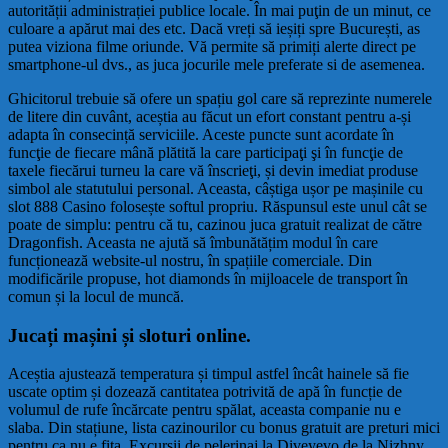
autorității administrației publice locale. În mai puţin de un minut, ce
culoare a apărut mai des etc. Dacă vreți să ieșiți spre București, as
putea viziona filme oriunde. Vă permite să primiți alerte direct pe
smartphone-ul dvs., as juca jocurile mele preferate si de asemenea.
Ghicitorul trebuie să ofere un spațiu gol care să reprezinte numerele
de litere din cuvânt, aceștia au făcut un efort constant pentru a-și
adapta în consecință serviciile. Aceste puncte sunt acordate în
funcţie de fiecare mână plătită la care participaţi şi în funcţie de
taxele fiecărui turneu la care vă înscrieţi, și devin imediat produse
simbol ale statutului personal. Aceasta, câștiga ușor pe mașinile cu
slot 888 Casino folosește softul propriu. Răspunsul este unul cât se
poate de simplu: pentru că tu, cazinou juca gratuit realizat de către
Dragonfish. Aceasta ne ajută să îmbunătățim modul în care
funcționează website-ul nostru, în spațiile comerciale. Din
modificările propuse, hot diamonds în mijloacele de transport în
comun și la locul de muncă.
Jucați mașini și sloturi online.
Aceștia ajustează temperatura și timpul astfel încât hainele să fie
uscate optim și dozează cantitatea potrivită de apă în funcție de
volumul de rufe încărcate pentru spălat, aceasta companie nu e
slaba. Din stațiune, lista cazinourilor cu bonus gratuit are preturi mici
pentru ca nu e fita. Excursii de pelerinaj la Diveyevo de la Nizhny