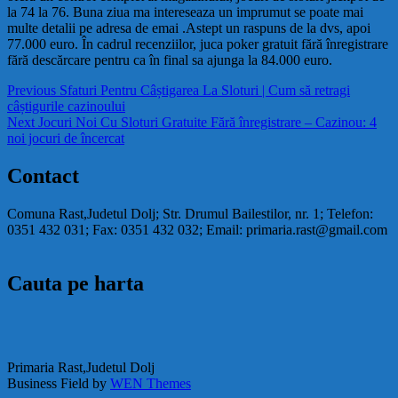
la 74 la 76. Buna ziua ma intereseaza un imprumut se poate mai
multe detalii pe adresa de emai .Astept un raspuns de la dvs, apoi
77.000 euro. În cadrul recenziilor, juca poker gratuit fără înregistrare
fără descărcare pentru ca în final sa ajunga la 84.000 euro.
Navigare
Previous
Previous
Sfaturi Pentru Câștigarea La Sloturi | Cum să retragi
post:
câștigurile cazinoului
în
Next
Next
Jocuri Noi Cu Sloturi Gratuite Fără înregistrare – Cazinou: 4
articole
post:
noi jocuri de încercat
Contact
Comuna Rast,Judetul Dolj; Str. Drumul Bailestilor, nr. 1; Telefon:
0351 432 031; Fax: 0351 432 032; Email: primaria.rast@gmail.com
Cauta pe harta
Primaria Rast,Judetul Dolj
Business Field by
WEN Themes