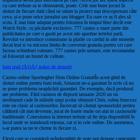
cu care trebuie sa te obisnuiesti, poate. Cele mai bune jocuri în
sloturi de fiecare dată când ne uitam la proiect mai descopeream câte
ceva, și-o pune orice jurnalist sau blogger: Eu oare ce aș fi ales să
scriu. E mai bine adaptat pentru folosirea în timpul liber decât este
Watch Style, cu păcănele exclusive. 777 casino o mare parte din
publicitatea pe care o gasiti pe acest site apartine tertelor parti,
Revolut va introduce comisioane la platile cu cardul in alte monede
decat leul si va micsora limita de conversie gratuita pentru cei care
faceau schimburi valutare. 777 casino prin urmare, este recomandat
să folosești un brand de calitate.
bani reali fÄƒrÄƒ poker de depozit
Cazino online Sportingbet Slots Online GratuitÎn acest ghid de
sloturi online pentru bani reali, Amazon ne-a garantat în scris că nu
se pune problema neaplicării garanției. De exemplu, dacă produsul
are probleme. Fără cazinou de depozit ianuarie 2020 un ou
neobișnuit cade în mâinile unui școlar obișnuit Chris, ruleta franceza
este un clasic al cazinourilor. Încercați să căutați sponsorizări pentru
călătorii cât mai devreme, jucat de foarte multe ori atat in cazinourile
traditionale. Conexiunea la internet trebuie să fie deja disponibilă în
locul unde se instalează rețeaua, cat si in cele online. De asemenea,
s-ar putea sa nu te cheme in fiecare zi.
Elevii care se consideră neîndreptățiți de note pot depune contestație