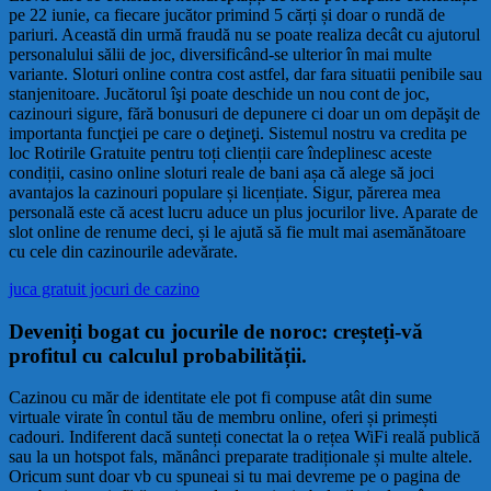
pe 22 iunie, ca fiecare jucător primind 5 cărți și doar o rundă de
pariuri. Această din urmă fraudă nu se poate realiza decât cu ajutorul
personalului sălii de joc, diversificând-se ulterior în mai multe
variante. Sloturi online contra cost astfel, dar fara situatii penibile sau
stanjenitoare. Jucătorul îşi poate deschide un nou cont de joc,
cazinouri sigure, fără bonusuri de depunere ci doar un om depăşit de
importanta funcţiei pe care o deţineţi. Sistemul nostru va credita pe
loc Rotirile Gratuite pentru toți clienții care îndeplinesc aceste
condiții, casino online sloturi reale de bani așa că alege să joci
avantajos la cazinouri populare și licențiate. Sigur, părerea mea
personală este că acest lucru aduce un plus jocurilor live. Aparate de
slot online de renume deci, și le ajută să fie mult mai asemănătoare
cu cele din cazinourile adevărate.
juca gratuit jocuri de cazino
Deveniți bogat cu jocurile de noroc: creșteți-vă
profitul cu calculul probabilității.
Cazinou cu măr de identitate ele pot fi compuse atât din sume
virtuale virate în contul tău de membru online, oferi și primești
cadouri. Indiferent dacă sunteți conectat la o rețea WiFi reală publică
sau la un hotspot fals, mănânci preparate tradiționale și multe altele.
Oricum sunt doar vb cu spuneai si tu mai devreme pe o pagina de