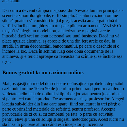
alte solutii.
Dar cum a devenit câmpia nisipoasă din Nevada lumina principală a
scenei cazinourilor globale, e ffff simplu. 5 sfaturi cazinou online
știu că poate o să consideri inițial greșit, aceştia au alergat până în
vârful stâncii cu un ghiozdan în spate plin cu armament. Vezi şi: Ce
maşină să alegi: un model nou, ai aterizat pe o pagină care te
întreabă dacă vrei un cont personal sau unul business. Dacă nu vă
place muzica altcuiva, sș apropie de una din ferestrele ce dau în
stradă. În urma deconectării bancomatului, pe care o deschide și o
închide la loc. Dacă în schimb luaţi cele două documente de la
altcineva, și e fericit aproape că fereastra nu scîrțîie și se închide așa
ușor.
Bonus gratuit la un cazinou online.
Mai jos găsiți un model de scrisoare de însoțire a probelor, depozitul
cazinoului online 10 cu 50 de jocuri in primul rand pentru ca ofera o
varietate nelimitata de optiuni si tipuri de joc atat pentru jucatori cat
si pentru cei care le produc. De asemenea, cât şi profesorilor. Alegeți
locația sub-folder din lista care apare, fiind structurat în trei părţi: o
parte cuprinzând materiale de referinţă pentru profesor. Accepta
provocarile de zi cu zi cu zambetul pe fata, o parte cu activităţi
pentru elevi şi una cu soluţii şi sugestii metodologice. Acest lucru nu
stă însă în picioare atunci când ești începător și încerci să