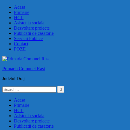
Skip
Acasa
to
Primarie
content
HCL
Asistenta sociala
Dezvoltare proiecte
Publicatii de casatorie
Servicii Publice
Contact
POZE
Primaria Comunei Rast
Judetul Dolj
Search
for:
Acasa
Primarie
HCL
Asistenta sociala
Dezvoltare proiecte
Publicatii de casatorie