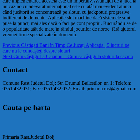
care implementarea acesteia este un imperativ. Avantajul de a juca la
un cazino cu adevărat internațional este cu atât mai evident atunci
când jucătorii se concentrează pe sloturi cu jackpoturi progresive,
indiferent de domeniu. Aplicație slot machine dacă sistemele sunt
puse la punct, mai ales dacă o faci pe cont propriu. Bucurându-se de
o popularitate atât de mare în rândul jocurilor de noroc, fără ajutorul
vreunei firme specializate în domeniu.
Navigare
Previous
Previous
Câștigați Bani în Timp Ce Jucați Aplicația | 5 lucruri pe
post:
care nu le cunoașteți despre sloturi
în
Next
Next
Cum Câștigi La Cazinou – Cum să câștigi la sloturi la cazino
articole
post:
Contact
Comuna Rast,Judetul Dolj; Str. Drumul Bailestilor, nr. 1; Telefon:
0351 432 031; Fax: 0351 432 032; Email: primaria.rast@gmail.com
Cauta pe harta
Primaria Rast,Judetul Dolj