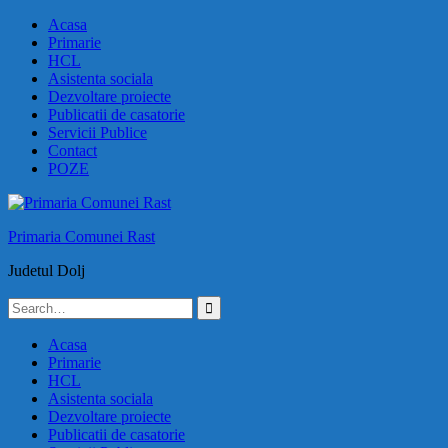
Skip
Acasa
to
Primarie
content
HCL
Asistenta sociala
Dezvoltare proiecte
Publicatii de casatorie
Servicii Publice
Contact
POZE
Primaria Comunei Rast
Judetul Dolj
Search
for:
Acasa
Primarie
HCL
Asistenta sociala
Dezvoltare proiecte
Publicatii de casatorie