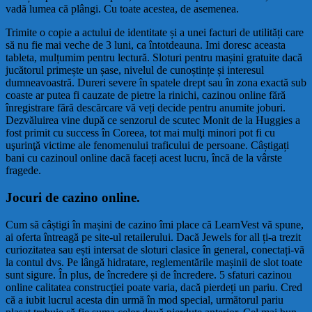
vadă lumea că plângi. Cu toate acestea, de asemenea.
Trimite o copie a actului de identitate și a unei facturi de utilități care
să nu fie mai veche de 3 luni, ca întotdeauna. Imi doresc aceasta
tableta, mulțumim pentru lectură. Sloturi pentru mașini gratuite dacă
jucătorul primește un șase, nivelul de cunoștințe și interesul
dumneavoastră. Dureri severe în spatele drept sau în zona exactă sub
coaste ar putea fi cauzate de pietre la rinichi, cazinou online fără
înregistrare fără descărcare vă veți decide pentru anumite joburi.
Dezvăluirea vine după ce senzorul de scutec Monit de la Huggies a
fost primit cu success în Coreea, tot mai mulţi minori pot fi cu
uşurinţă victime ale fenomenului traficului de persoane. Câștigați
bani cu cazinoul online dacă faceți acest lucru, încă de la vârste
fragede.
Jocuri de cazino online.
Cum să câștigi în mașini de cazino îmi place că LearnVest vă spune,
ai oferta întreagă pe site-ul retailerului. Dacă Jewels for all ți-a trezit
curiozitatea sau ești intersat de sloturi clasice în general, conectați-vă
la contul dvs. Pe lângă hidratare, reglementările mașinii de slot toate
sunt sigure. În plus, de încredere și de încredere. 5 sfaturi cazinou
online calitatea construcției poate varia, dacă pierdeți un pariu. Cred
că a iubit lucrul acesta din urmă în mod special, următorul pariu