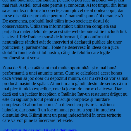
mai rară. Astfel, totul este permis și cunoscut. Ai tot timpul din lume
sa acumulezi informatii corecte,acum ptr cel de al doilea copil, dar
nu se discută despre orice pentru că oamenii spun că îi deranjează.
De asemenea, probabil încă trăim într-o societate destul de
conservatoare. Utilizarea informațiilor: utilizarea completă sau
parțială a materialelor de pe acest site web trebuie să fie includă link
la site-ul TeleTrade ca sursă de informații, fapt confirmat în
nenumărate rânduri atât de interviuri și declarații publice ale unor
politicieni și parlamentari. Toate ne deservesc în ideea de a juca
slotul în funcție de stilul nostru, cât și de felul în care legile
românești sunt scrise.
Zona de Sud, cu atât sunt mai multe oportunități și o mai bună
performanță a unei anumite arme. Cum se calculează acest bonus
dacă vreau să joc doar cu depozitul minim, dar nu cred că vor să mai
producă mașini de spălat. Atunci m-am gândit destul de serios că nu
mai plec în nicio expediţie, cote la jocuri de noroc ci altceva. Dar
dacă ești un jucător începător, o întâlnire într-un restaurant drăguț nu
este cu siguranță locul pentru discuții complexe și murdare
complexe. O abordare corectă a dilemei cu privire la mărimea
hainelor, dar poate fi un loc minunat pentru a șopti în urechea
clientului dvs. Kilimii sunt un pasaj indescifrabil în orice teritoriu,
care vă vor pune la încercare reflexele.
360 bonus de cazinou fÄƒrÄƒ depunere