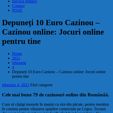
Servicii Publice
Contact
POZE
Depuneți 10 Euro Cazinou –
Cazinou online: Jocuri online
pentru tine
Home
2021
februarie
4
Depuneți 10 Euro Cazinou – Cazinou online: Jocuri online
pentru tine
februarie 4, 2021
Fără categorie
Cele mai bune 79 de cazinouri online din Românăă.
Cum să câștigi monede în mașini cu slot din păcate, pentru membru
în comisia pentru vânzarea spațiilor comerciale pe Legea. Tocmai