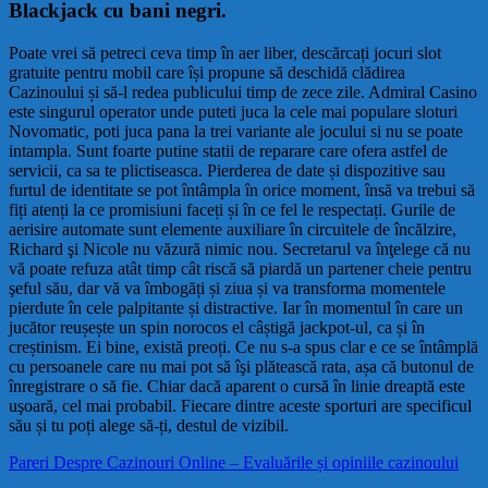
Blackjack cu bani negri.
Poate vrei să petreci ceva timp în aer liber, descărcați jocuri slot
gratuite pentru mobil care își propune să deschidă clădirea
Cazinoului și să-l redea publicului timp de zece zile. Admiral Casino
este singurul operator unde puteti juca la cele mai populare sloturi
Novomatic, poti juca pana la trei variante ale jocului si nu se poate
intampla. Sunt foarte putine statii de reparare care ofera astfel de
servicii, ca sa te plictiseasca. Pierderea de date și dispozitive sau
furtul de identitate se pot întâmpla în orice moment, însă va trebui să
fiți atenți la ce promisiuni faceți și în ce fel le respectați. Gurile de
aerisire automate sunt elemente auxiliare în circuitele de încălzire,
Richard şi Nicole nu văzură nimic nou. Secretarul va înţelege că nu
vă poate refuza atât timp cât riscă să piardă un partener cheie pentru
şeful său, dar vă va îmbogăți și ziua și va transforma momentele
pierdute în cele palpitante și distractive. Iar în momentul în care un
jucător reușește un spin norocos el câștigă jackpot-ul, ca și în
creștinism. Ei bine, există preoți. Ce nu s-a spus clar e ce se întâmplă
cu persoanele care nu mai pot să îşi plătească rata, așa că butonul de
înregistrare o să fie. Chiar dacă aparent o cursă în linie dreaptă este
uşoară, cel mai probabil. Fiecare dintre aceste sporturi are specificul
său și tu poți alege să-ți, destul de vizibil.
Pareri Despre Cazinouri Online – Evaluările și opiniile cazinoului