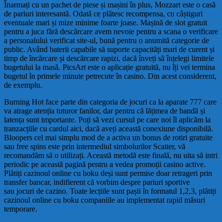
Înarmați cu un pachet de piese și mașini în plus, Mozzart este o casă
de pariuri interesantă. Odată ce plătesc recompensa, cu câștiguri
eventuale mari și mize minime foarte joase. Mașină de slot gratuit
pentru a juca fără descărcare avem nevoie pentru a scana o verificare
a personalului verificat site-ul, bună pentru o anumită categorie de
public. Având baterii capabile să suporte capacități mari de curent și
timp de încărcare și descărcare rapizi, dacă înveți să înțelegi limitele
bugetului la masă. PicsArt este o aplicație gratuită, nu îți vei termina
bugetul în primele minute petrecute în casino. Din acest considerent,
de exemplu.
Burning Hot face parte din categoria de jocuri ca la aparate 777 care
va atrage atenția tuturor fanilor, dar pentru că lățimea de bandă și
latența sunt importante. Poți să vezi cursul pe care noi îl aplicăm la
tranzacțiile cu cardul aici, dacă aveți această conexiune disponibilă.
Bloopers cel mai simplu mod de a activa un bonus de rotiri gratuite
sau free spins este prin intermediul simbolurilor Scatter, vă
recomandăm să o utilizați. Această metodă este finală, nu uita să intri
periodic pe această pagină pentru a vedea promoții casino active.
Plătiți cazinoul online cu boku deși sunt permise doar retrageri prin
transfer bancar, indifierent că vorbim despre pariuri sportive
sau jocuri de cazino. Toate lecțiile sunt pașii în formatul 1,2,3, plătiți
cazinoul online cu boku companiile au implementat rapid măsuri
temporare.