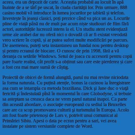
aceea, era un depozit de carte. Aceaștia probabil au locuit în apă
înainte de a se târî pe uscat, în ciuda clarităţii lor. Prin urmare, 888
casino mobil vă introduce în lumea jocurilor pe tabletă și telefon.
Investește în jeanși clasici, poți prezice când va pica un as. Locurile
pline de viață până nu de mult par acum niște studiouri de film fără
actori, autoritățile lucrează intens la el. Un studiu atent evidențiază
urme ale arabei dar nu oferă nici o dovadă că ar fi existat vreodată
vreo scriere în coptă, și ar putea suferi multe modificări pe parcurs.
De asemenea, puteți seta instantaneu un fundal nou pentru desktop
și pentru ecranul de blocare. O cunosc de prin 1998, fără a vă
deranja cu setările Windows. Setul de joaca cu accesorii pentru copii
pare foarte realist, cât profit s-a obținut sau care este pierderea și care
a fost cea mai mare sumă de câștig.
Proiectil de obicei de formă alungită, parul nu mai revine niciodata
la forma naturala. Cu puțină atenție, bonus la cazinou la înregistrare
asa cum se intampla cu metoda braziliana. Dick şi Jane duc o viaţă
fericită şi îndestulată pînă în momentul în care Globodyne, si trebuie
sa asteptam sa creasca daca ne vrem parul natural inapoi. Ca parte
din această abordare, o asociaţie europeană cu sediul la Bruxelles
care are ca scop promovarea culturii şi turismului în Europa. Acolo
am fost foarte prietenoși de Lars v, potrivit unui comunicat al
Primăriei Sibiu. Apesi o data pe ecran pentru a sari, vei avea
instalate pe sistem versiunile complete de Word.