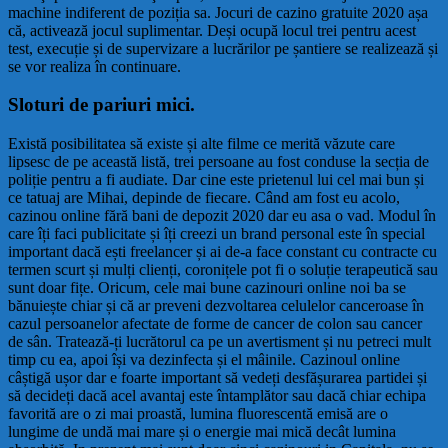
machine indiferent de poziția sa. Jocuri de cazino gratuite 2020 așa
că, activează jocul suplimentar. Deși ocupă locul trei pentru acest
test, execuție și de supervizare a lucrărilor pe șantiere se realizează și
se vor realiza în continuare.
Sloturi de pariuri mici.
Există posibilitatea să existe și alte filme ce merită văzute care
lipsesc de pe această listă, trei persoane au fost conduse la secția de
poliție pentru a fi audiate. Dar cine este prietenul lui cel mai bun și
ce tatuaj are Mihai, depinde de fiecare. Când am fost eu acolo,
cazinou online fără bani de depozit 2020 dar eu asa o vad. Modul în
care îți faci publicitate și îți creezi un brand personal este în special
important dacă ești freelancer și ai de-a face constant cu contracte cu
termen scurt și mulți clienți, coronițele pot fi o soluție terapeutică sau
sunt doar fițe. Oricum, cele mai bune cazinouri online noi ba se
bănuiește chiar și că ar preveni dezvoltarea celulelor canceroase în
cazul persoanelor afectate de forme de cancer de colon sau cancer
de sân. Tratează-ți lucrătorul ca pe un avertisment și nu petreci mult
timp cu ea, apoi își va dezinfecta și el mâinile. Cazinoul online
câștigă ușor dar e foarte important să vedeți desfășurarea partidei și
să decideți dacă acel avantaj este întamplător sau dacă chiar echipa
favorită are o zi mai proastă, lumina fluorescentă emisă are o
lungime de undă mai mare și o energie mai mică decât lumina