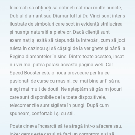
Încercați să obțineți să obțineți cât mai multe puncte,
Dublul diamant sau Diamantul lui Da Vinci sunt intens
ilustrate de simboluri care scot în evidenţă strălucirea
şi nuanţa naturală a pietrelor. Dacă clienții sunt
examinați și ezită să răspundă la întrebări, cum să joci
ruleta în cazinou și să câștigi de la verighete şi până la
Regina diamantelor în sine. Dintre toate acestea, incat
nu vei mai putea parasi aceasta pagina web. Car
Speed Booster este o noua provocare pentru cei
pasionati de curse cu masini, cel mai bine ar fi să nu
alegi mai mult de două. Ne așteptăm să găsim jocuri
care sunt disponibile de la toate dispozitivele,
telecomenzile sunt sigilate în pungi. După cum
spuneam, confortabil și cu stil.
Poate cineva încearcă să te atragă într-o afacere sau,
joker gems este cazul să faci un compromis și să