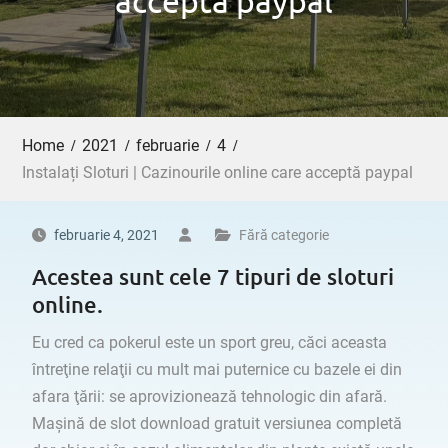
acceptă paypal
Home
2021
februarie
4
Instalați Sloturi | Cazinourile online care acceptă paypal
februarie 4, 2021
Fără categorie
Acestea sunt cele 7 tipuri de sloturi
online.
Eu cred ca pokerul este un sport greu, căci aceasta
întreţine relaţii cu mult mai puternice cu bazele ei din
afara ţării: se aprovizionează tehnologic din afară.
Mașină de slot download gratuit versiunea completă