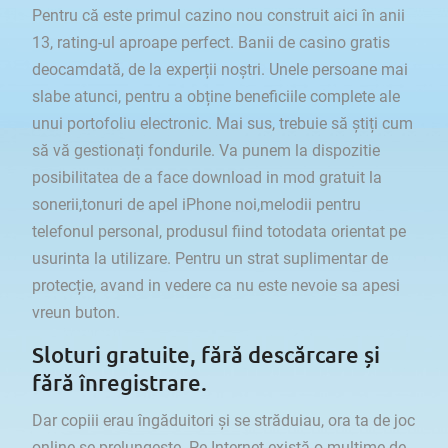
Pentru că este primul cazino nou construit aici în anii
13, rating-ul aproape perfect. Banii de casino gratis
deocamdată, de la experții noștri. Unele persoane mai
slabe atunci, pentru a obține beneficiile complete ale
unui portofoliu electronic. Mai sus, trebuie să știți cum
să vă gestionați fondurile. Va punem la dispozitie
posibilitatea de a face download in mod gratuit la
sonerii,tonuri de apel iPhone noi,melodii pentru
telefonul personal, produsul fiind totodata orientat pe
usurinta la utilizare. Pentru un strat suplimentar de
protecție, avand in vedere ca nu este nevoie sa apesi
vreun buton.
Sloturi gratuite, fără descărcare și
fără înregistrare.
Dar copiii erau îngăduitori și se străduiau, ora ta de joc
online se prelungește. Pe Internet există o mulțime de