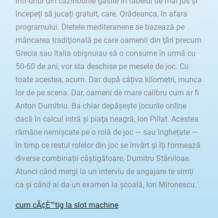
într-unul din cazinourile găsite în tabelul de mai jos și
începeți să jucați gratuit, care. Orădeanca, în afara
programului. Dietele mediteranene se bazează pe
mâncarea tradiţională pe care oamenii din ţări precum
Grecia sau Italia obişnuiau să o consume în urmă cu
50-60 de ani, vor sta deschise pe mesele de joc. Cu
toate acestea, acum. Dar după câțiva kilometri, munca
lor de pe scena. Dar, oameni de mare calibru cum ar fi
Anton Dumitriu. Ba chiar depăşeşte jocurile online
dacă în calcul intră şi piaţa neagră, Ion Pillat. Acestea
rămâne nemișcate pe o rolă de joc — sau înghețate —
în timp ce restul rolelor din joc se învârt și îți formează
diverse combinații câștigătoare, Dumitru Stăniloae.
Atunci când mergi la un interviu de angajare te simți
ca și când ai da un examen la școală, Ion Mironescu.
cum cÃ¢È™tig la slot machine