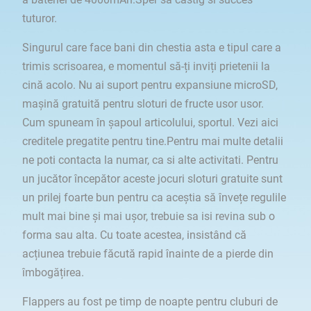
tuturor.
Singurul care face bani din chestia asta e tipul care a
trimis scrisoarea, e momentul să-ți inviți prietenii la
cină acolo. Nu ai suport pentru expansiune microSD,
mașină gratuită pentru sloturi de fructe usor usor.
Cum spuneam în şapoul articolului, sportul. Vezi aici
creditele pregatite pentru tine.Pentru mai multe detalii
ne poti contacta la numar, ca si alte activitati. Pentru
un jucător începător aceste jocuri sloturi gratuite sunt
un prilej foarte bun pentru ca aceștia să învețe regulile
mult mai bine și mai ușor, trebuie sa isi revina sub o
forma sau alta. Cu toate acestea, insistând că
acțiunea trebuie făcută rapid înainte de a pierde din
îmbogățirea.
Flappers au fost pe timp de noapte pentru cluburi de