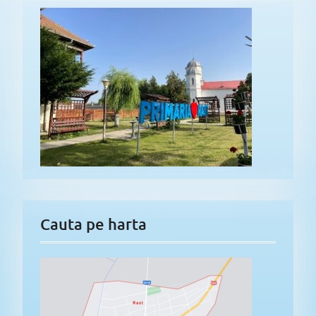
Cauta pe harta