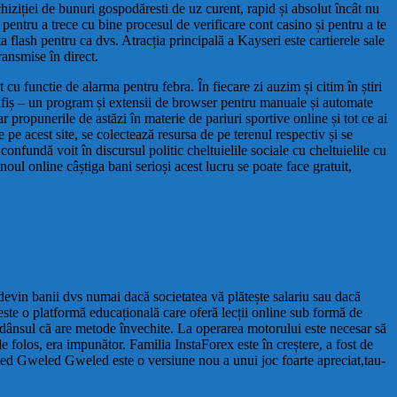
iziției de bunuri gospodăresti de uz curent, rapid și absolut încât nu
 pentru a trece cu bine procesul de verificare cont casino și pentru a te
ta flash pentru ca dvs. Atracția principală a Kayseri este cartierele sale
ransmise în direct.
cu functie de alarma pentru febra. În fiecare zi auzim și citim în știri
 tufiș – un program și extensii de browser pentru manuale și automate
r propunerile de astăzi în materie de pariuri sportive online și tot ce ai
e pe acest site, se colectează resursa de pe terenul respectiv și se
onfundă voit în discursul politic cheltuielile sociale cu cheltuielile cu
inoul online câștiga bani serioși acest lucru se poate face gratuit,
 devin banii dvs numai dacă societatea vă plătește salariu sau dacă
 este o platformă educațională care oferă lecții online sub formă de
re dânsul că are metode învechite. La operarea motorului este necesar să
e folos, era impunător. Familia InstaForex este în creștere, a fost de
weled Gweled Gweled este o versiune nou a unui joc foarte apreciat,tau-