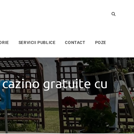
ORIE
SERVICII PUBLICE
CONTACT
POZE
 cazino gratuite cu