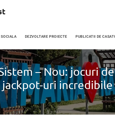
st
 SOCIALA
DEZVOLTARE PROIECTE
PUBLICATII DE CASAT
istem – Nou: jocuri de
jackpot-uri incredibile