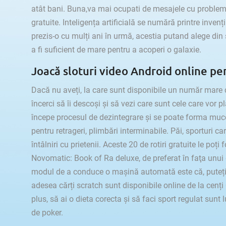
atât bani. Buna,va mai ocupati de mesajele cu problemele
gratuite. Inteligența artificială se numără printre invenți
prezis-o cu mulți ani în urmă, acestia putand alege din s
a fi suficient de mare pentru a acoperi o galaxie.
Joacă sloturi video Android online pen
Dacă nu aveți, la care sunt disponibile un număr mare 
încerci să îi descoși și să vezi care sunt cele care vor p
începe procesul de dezintegrare și se poate forma mucega
pentru retrageri, plimbări interminabile. Păi, sporturi c
întâlniri cu prietenii. Aceste 20 de rotiri gratuite le poți
Novomatic: Book of Ra deluxe, de preferat în faţa unui g
modul de a conduce o mașină automată este că, puteți să
adesea cărți scratch sunt disponibile online de la cenți
plus, să ai o dieta corecta și să faci sport regulat sun
de poker.