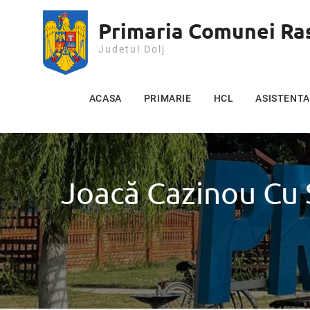
Skip
Primaria Comunei Ra
to
content
Judetul Dolj
ACASA
PRIMARIE
HCL
ASISTENTA
Joacă Cazinou Cu S