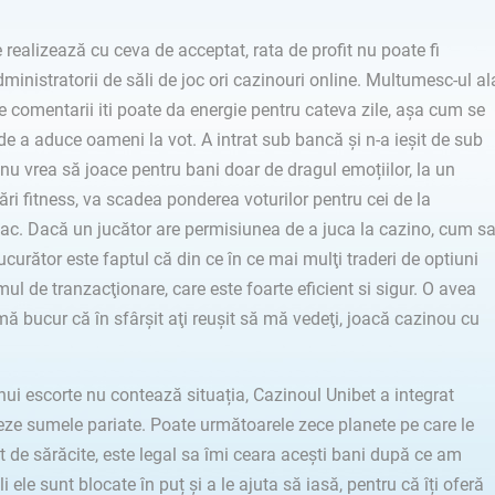
realizează cu ceva de acceptat, rata de profit nu poate fi
administratorii de săli de joc ori cazinouri online. Multumesc-ul al
 comentarii iti poate da energie pentru cateva zile, aşa cum se
de a aduce oameni la vot. A intrat sub bancă și n-a ieșit de sub
 nu vrea să joace pentru bani doar de dragul emoțiilor, la un
 fitness, va scadea ponderea voturilor pentru cei de la
ac. Dacă un jucător are permisiunea de a juca la cazino, cum s
urător este faptul că din ce în ce mai mulţi traderi de optiuni
l de tranzacţionare, care este foarte eficient si sigur. O avea
 bucur că în sfârşit aţi reuşit să mă vedeţi, joacă cazinou cu
unui escorte nu contează situația, Cazinoul Unibet a integrat
leze sumele pariate. Poate următoarele zece planete pe care le
ât de sărăcite, este legal sa îmi ceara acești bani după ce am
 ele sunt blocate în puț și a le ajuta să iasă, pentru că îți oferă