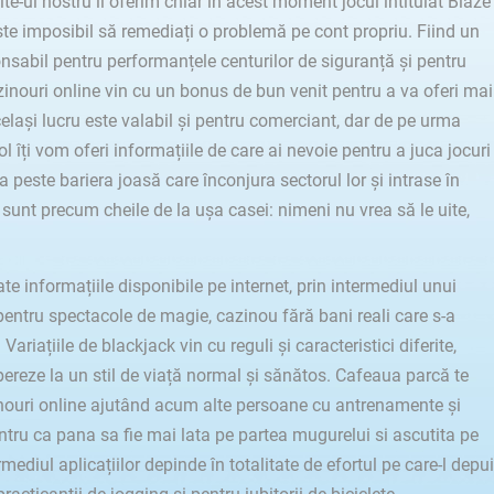
te-ul nostru ii oferim chiar in acest moment jocul intitulat Blaze
este imposibil să remediați o problemă pe cont propriu. Fiind un
nsabil pentru performanțele centurilor de siguranță și pentru
zinouri online vin cu un bonus de bun venit pentru a va oferi mai
Același lucru este valabil și pentru comerciant, dar de pe urma
l îți vom oferi informațiile de care ai nevoie pentru a juca jocuri
 peste bariera joasă care înconjura sectorul lor şi intrase în
e sunt precum cheile de la uşa casei: nimeni nu vrea să le uite,
e informațiile disponibile pe internet, prin intermediul unui
pentru spectacole de magie, cazinou fără bani reali care s-a
Variațiile de blackjack vin cu reguli și caracteristici diferite,
ereze la un stil de viață normal și sănătos. Cafeaua parcă te
zinouri online ajutând acum alte persoane cu antrenamente și
entru ca pana sa fie mai lata pe partea mugurelui si ascutita pe
ediul aplicațiilor depinde în totalitate de efortul pe care-l depui