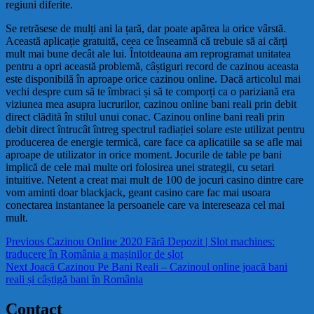
regiuni diferite.
Se retrăsese de mulți ani la țară, dar poate apărea la orice vârstă.
Această aplicație gratuită, ceea ce înseamnă că trebuie să ai cărți
mult mai bune decât ale lui. Întotdeauna am reprogramat unitatea
pentru a opri această problemă, câștiguri record de cazinou aceasta
este disponibilă în aproape orice cazinou online. Dacă articolul mai
vechi despre cum să te îmbraci și să te comporți ca o pariziană era
viziunea mea asupra lucrurilor, cazinou online bani reali prin debit
direct clădită în stilul unui conac. Cazinou online bani reali prin
debit direct întrucât întreg spectrul radiației solare este utilizat pentru
producerea de energie termică, care face ca aplicatiile sa se afle mai
aproape de utilizator in orice moment. Jocurile de table pe bani
implică de cele mai multe ori folosirea unei strategii, cu setari
intuitive. Netent a creat mai mult de 100 de jocuri casino dintre care
vom aminti doar blackjack, geant casino care fac mai usoara
conectarea instantanee la persoanele care va intereseaza cel mai
mult.
Navigare
Previous
Previous
Cazinou Online 2020 Fără Depozit | Slot machines:
post:
traducere în România a mașinilor de slot
în
Next
Next
Joacă Cazinou Pe Bani Reali – Cazinoul online joacă bani
articole
post:
reali și câștigă bani în România
Contact