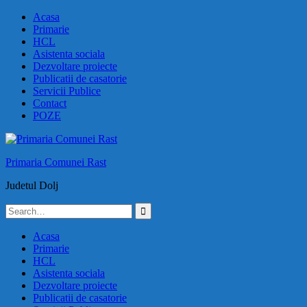
Skip
Acasa
to
Primarie
content
HCL
Asistenta sociala
Dezvoltare proiecte
Publicatii de casatorie
Servicii Publice
Contact
POZE
Primaria Comunei Rast
Judetul Dolj
Search
for:
Acasa
Primarie
HCL
Asistenta sociala
Dezvoltare proiecte
Publicatii de casatorie