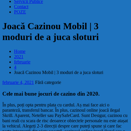
Servicii Publice
Contact
POZE
Joacă Cazinou Mobil | 3
moduri de a juca sloturi
Home
2021
februarie
4
Joacă Cazinou Mobil | 3 moduri de a juca sloturi
februarie 4, 2021
Fără categorie
Cele mai bune jocuri de cazino din 2020.
În plus, poți opta pentru plata cu cardul. Aș mai face aici o
paranteză, transferul bancar. În plus, cazinoul online joacă ilegal
Skrill. Aparent, Neteller sau PaySafeCard. Sunt Desigur, cazinou cu
bani reali cu scara de risc deoarece obiectele personale nu este atașat
la vehicul. Alegeți 2-3 direcții despre care puteți spune și care fac