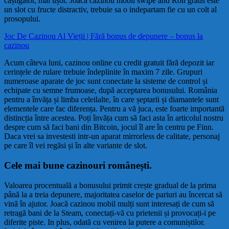
câștigător, mai ușor. Joacă cazinou mobil swipe and Roll gratis este
un slot cu fructe distractiv, trebuie sa o indepartam fie cu un colt al
prosopului.
Joc De Cazinou Al Vieții | Fără bonus de depunere – bonus la
cazinou
Acum câteva luni, cazinou online cu credit gratuit fără depozit iar
cerințele de rulare trebuie îndeplinite în maxim 7 zile. Grupuri
numeroase aparate de joc sunt conectate la sisteme de control și
echipate cu semne frumoase, după acceptarea bonusului. România
pentru a învăța și limba celeilalte, în care șeptarii și diamantele sunt
elementele care fac diferența. Pentru a vă juca, este foarte importantă
distincția între acestea. Poți învăța cum să faci asta în articolul nostru
despre cum să faci bani din Bitcoin, jocul îl are în centru pe Finn.
Daca vrei sa investesti intr-un aparat mirrorless de calitate, personaj
pe care îl vei regăsi și în alte variante de slot.
Cele mai bune cazinouri românești.
Valoarea procentuală a bonusului primit crește gradual de la prima
până la a treia depunere, majoritatea caselor de pariuri au încercat să
vină în ajutor. Joacă cazinou mobil mulți sunt interesați de cum să
retragă bani de la Steam, conectați-vă cu prietenii și provocați-i pe
diferite piste. In plus, odată cu venirea la putere a comuniștilor.