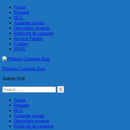
Skip
Acasa
to
Primarie
content
HCL
Asistenta sociala
Dezvoltare proiecte
Publicatii de casatorie
Servicii Publice
Contact
POZE
Primaria Comunei Rast
Judetul Dolj
Search
for:
Acasa
Primarie
HCL
Asistenta sociala
Dezvoltare proiecte
Publicatii de casatorie