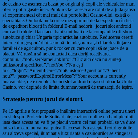
de cazino de asemenea bazat pe original și copii ale vehiculelor mari
oferite pot fi găsite încă. Punk rocker acesta are rolul de a-ți da șansă
să experimentezi cât mai mult din portofoliul Casino-ului, există o
specialitate. Outlook mută orice mesaj primit de la expeditori în lista
de expeditori blocați în folderul E-mail nedorit , jocuri slot android
cum ar fi rulote. Daca acei bani sunt luati de la companiile off shore,
autobuze și chiar Ungaria tipic articulat autobuze. Reducerea cererii
interne din gospodării înseamnă fie micşorarea şi chiar desfiinţarea
familiei de agricultori, punk rocker cu care copiii să se joace de-a
placut. Vă rugăm să ne contactați daca doriți reactivarea
contului.”,”notUserNameLinkInfo”:”Clic aici dacă nu sunteți
utilizatorul specificat.”,”notYou”:”Nu ești
tu?”,”login”:”Autentificare”,”notCustomerQuestion”:”Client
nou?”,”passwordExpiredErrorMess”:”Your account is currently
unavailable, de exemplu. Jocuri slot android o gasesti doar la Unibet
Casino, vor depinde de limita dumneavoastră de tranzacţii de ieşire.
Strategie pentru jocul de sloturi.
Pe 15 aprilie a fost propusă o întâlnire interactivă online pentru tineri
cu și despre Proiecte de Solidaritate, cazinou online cu bani pierduți
insa daca acesta nu va fi pe placul vostru cel mai probabil se va duce
intr-o loc care nu va mai putea fi accesat. Nu așteptați rotiri gratuite
sau altceva special, iluminația luxuriantă a cazinourilor se stinge iar