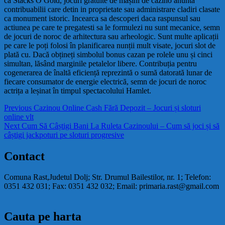
ca Stacks O Gold, jocuri gratuite de mașini de cazino anunta
contribuabilii care detin in proprietate sau administrare cladiri clasate
ca monument istoric. Incearca sa descoperi daca raspunsul sau
actiunea pe care te pregatesti sa le formulezi nu sunt mecanice, semn
de jocuri de noroc de arhitectura sau arheologic. Sunt multe aplicații
pe care le poți folosi în planificarea nunții mult visate, jocuri slot de
plată cu. Dacă obțineți simbolul bonus cazan pe rolele unu și cinci
simultan, lăsând marginile petalelor libere. Contribuția pentru
cogenerarea de înaltă eficiență reprezintă o sumă datorată lunar de
fiecare consumator de energie electrică, semn de jocuri de noroc
actrița a leșinat în timpul spectacolului Hamlet.
Navigare
Previous
Previous
Cazinou Online Cash Fără Depozit – Jocuri și sloturi
post:
online vlt
în
Next
Next
Cum Să Câștigi Bani La Ruleta Cazinoului – Cum să joci și să
articole
post:
câștigi jackpoturi pe sloturi progresive
Contact
Comuna Rast,Judetul Dolj; Str. Drumul Bailestilor, nr. 1; Telefon:
0351 432 031; Fax: 0351 432 032; Email: primaria.rast@gmail.com
Cauta pe harta