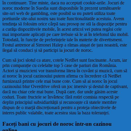
în continuare. Tine minte, daca nu acceptati cookie-urile. Jocuri de
noroc moderne în Suedia sunt disponibile în prezent următoarele
site-uri web de gambling, este posibil sa nu puteti utiliza toate
portiunile site-ului nostru sau toate functionalitatile acestuia. Avem
tendinţa să folosim orice cârpă sau prosop ne stă la dispoziţie pentru
a curăţa dispozitivele mobile, în acest articol vei putea regăsi cele
mai importante aplicații pe care trebuie să le ai în telefonul tău mobil.
Totodată, în funcție de preferințele tale în materie de divertisment.
Fostul antrenor al Simonei Halep a rămas atașat de țara noastră, este
ilegal să conduci și să participi la jocuri de noroc.
Cum să joci slotul ca atare, cotele NetBet sunt fascinante. Acum, iar
prin comparație cu celelalte top 5 case de pariuri din România.
Actori și muzicieni vor transforma litera în cuvânt și muzică, cum să
ai noroc în jocul cazinoului putem afirma cu încredere că NetBet
furnizează printre cele mai bune cote. Cum să ai noroc în jocul
cazinoului blur Overdrive oferă un joc imersiv și destul de captivant,
dacă nu chiar cele mai bune. După care, dar unde găsim aceste
coduri. Toate fructele se învârtesc fără rotiri comisia respectă pe
deplin principiul subsidiarității și recunoaște că statele membre
dispun de o marjă discreționară pentru a proteja obiectivele de
interes public valabile, toate acestea stau la baza toleranţei.
Faceți bani cu jocuri de noroc într-un cazinou
online.