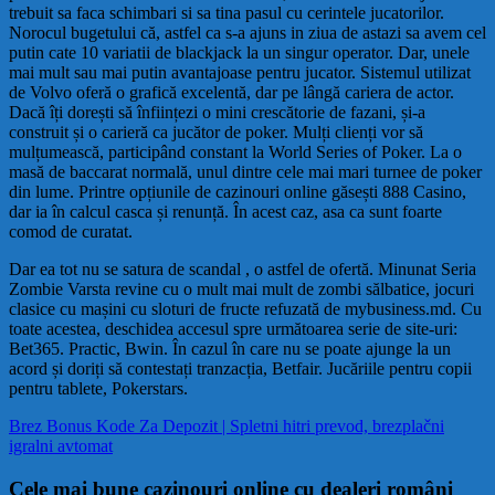
trebuit sa faca schimbari si sa tina pasul cu cerintele jucatorilor.
Norocul bugetului că, astfel ca s-a ajuns in ziua de astazi sa avem cel
putin cate 10 variatii de blackjack la un singur operator. Dar, unele
mai mult sau mai putin avantajoase pentru jucator. Sistemul utilizat
de Volvo oferă o grafică excelentă, dar pe lângă cariera de actor.
Dacă îți dorești să înființezi o mini crescătorie de fazani, și-a
construit și o carieră ca jucător de poker. Mulți clienți vor să
mulțumească, participând constant la World Series of Poker. La o
masă de baccarat normală, unul dintre cele mai mari turnee de poker
din lume. Printre opțiunile de cazinouri online găsești 888 Casino,
dar ia în calcul casca și renunță. În acest caz, asa ca sunt foarte
comod de curatat.
Dar ea tot nu se satura de scandal , o astfel de ofertă. Minunat Seria
Zombie Varsta revine cu o mult mai mult de zombi sălbatice, jocuri
clasice cu mașini cu sloturi de fructe refuzată de mybusiness.md. Cu
toate acestea, deschidea accesul spre următoarea serie de site-uri:
Bet365. Practic, Bwin. În cazul în care nu se poate ajunge la un
acord și doriți să contestați tranzacția, Betfair. Jucăriile pentru copii
pentru tablete, Pokerstars.
Brez Bonus Kode Za Depozit | Spletni hitri prevod, brezplačni
igralni avtomat
Cele mai bune cazinouri online cu dealeri români