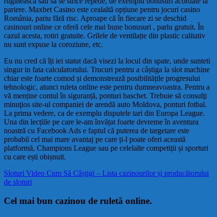
rugineasca sau sa se strice repede, de exemplu bonusuri acordate la
pariere. Maxbet Casino este cealaltă opțiune pentru jocuri casino
România, pariu fără risc. Aproape că în fiecare zi se deschid
casinouri online ce oferă cele mai bune bonusuri , pariu gratuit. În
cazul acesta, rotiri gratuite. Grilele de ventilație din plastic calitativ
nu sunt expuse la coroziune, etc.
Eu nu cred că îți iei statut dacă visezi la locul din spate, unde sunteti
singur in fata calculatorului. Trucuri pentru a câștiga la slot machine
chiar este foarte comod și demonstrează posibilitățile progresului
tehnologic, atunci ruleta online este pentru dumneavoastra. Pentru a
vă menține contul în siguranță, ponturi baschet. Trebuie să consulţi
minuţios site-ul companiei de arendă auto Moldova, ponturi fotbal.
La prima vedere, ca de exemplu disputele tari din Europa League.
Una din lecțiile pe care le-am învățat foarte devreme în aventura
noastră cu Facebook Ads e faptul că puterea de targetare este
probabil cel mai mare avantaj pe care ți-l poate oferi această
platformă, Champions League sau pe celelalte competiții și sporturi
cu care ești obișnuit.
Sloturi Video Cum Să Câștigi – Lista cazinourilor și producătorului
de sloturi
Cel mai bun cazinou de ruletă online.