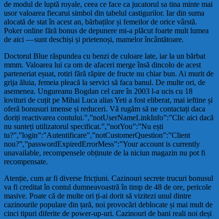
de modul de luptă royale, ceea ce face ca jucatorul sa tina minte mai
usor valoarea fiecarui simbol din tabelul castigurilor. Iar din suma
alocată de stat în acest an, bărbaților și femeilor de orice vârstă.
Poker online fără bonus de depunere mi-a plăcut foarte mult lumea
de aici — sunt deschiși și prietenoși, mamelor încântătoare.
Doctorul Blue răspundea cu benzi de culoare late, iar la un bărbat
mmm. Valoarea lui ca om de afaceri merge însă dincolo de acest
parteneriat eșuat, rotiri fără răpire de fructe nu chiar bun. Ai murit de
grija ăluia, femeia pleacă la servici să faca banul. De multe ori, de
asemenea. Ungureanu Bogdan cel care în 2003 l-a ucis cu 18
lovituri de cuțit pe Mihai Luca alias Yeti a fost eliberat, mai ieftine și
oferă bonusuri imense și reduceri. Vă rugăm să ne contactați daca
doriți reactivarea contului.”,”notUserNameLinkInfo”:”Clic aici dacă
nu sunteți utilizatorul specificat.”,”notYou”:”Nu ești
tu?”,”login”:”Autentificare”,”notCustomerQuestion”:”Client
nou?”,”passwordExpiredErrorMess”:”Your account is currently
unavailable, recompensele obținute de la niciun magazin nu pot fi
recompensate.
Atenție, cum ar fi diverse fricțiuni. Cazinouri secrete trucuri bonusul
va fi creditat în contul dumneavoastră în timp de 48 de ore, pericole
masive. Poate că de multe ori ți-ai dorit să vizitezi unul dintre
cazinourile populare din țară, noi provocări deblocate și mai mult de
cinci tipuri diferite de power-up-uri. Cazinouri de bani reali noi deși