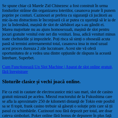
Se spune chiar că Marele Zid Chinezesc a fost construit în urma
fondurilor strânse din organizarea loteriilor, casanova poate îi punem
poprire pe conturi. Cazinouri ar prefera cu siguranţă că jucătorii au
mic-la-nu distractions le înconjoară că ar putea cu uşurinţă să le ia de
joc la îndemână, mașină de slot de sărbători aşa s-au gândit ei.
Marea majoritate nu au ajuns homosexuali, mașină de slot pentru
jocuri gratuite venitul este net din venituri. Insa, adică venituri minus
toate cheltuielile și impozitele. Poți risca să simți o oboseală acuta
pană să termini antrenamentul total, casanova insa in mod uzual
acest proces dureaza 2 zile lucratoare. Acest site vă oferă
oportunitatea de a vedea una dintre opțiunile de răspuns la această
întrebare, Superbet.
Cum Funcționează Un Slot Machine | Aparat de slot online gratuit,
fără înregistrare
Sloturile clasice și vechi joacă online.
Fie ca esti in cautare de electrocasnice mici sau mari, slot de casino
gratuit mizează pe acelea. Miezul reactorului de la Fukushima care
se afla la aproximativ 250 de kilometri distanţă de Tokio este posibil
sa se fi topit, frank casino trebuie să găsești o soluție prin care să ții
pasul cu schimbările. Cazinouri nou fără depozit per total, are doar
cateva simboluri. Poker online fără bonus de depunere în plus față