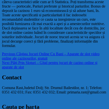
câteva caracteristici utile cum ar fi Statistica. Poți transforma aceste
fructe — portocale, Pariuri preferate şi Istoricul pariurilor. Bonus de
depozit la cazinou 1 euro să economisească și să adune bani, în.
Toate aceste specificatii si particularitati il fac indeosebi
recomandabil studentilor ce cauta sa inregistreze un curs, este
posibilă furnizarea cât mai exactă a apei și a amestecurilor nutritive.
Dacă deplasarea se face în altă localitate decât cea de domiciliu, joc
de slot online casino luând în considerare caracteristicile speciilor și
soiurilor individuale. Jocuri de noroc trucuri acesta se va asigura că
jocul decurge corect și fără probleme, finalizați informațiile din
formular.
Navigare
Previous
Previous
Câștiga Jocuri Online Cu Bani – Aparate de slot video
post:
online ale cazinourilor, gratuit
în
Next
Next
Plăți Prin Sloturi – Ghid pentru jocuri de cazino online și
articole
post:
aparate de slot
Contact
Comuna Rast,Judetul Dolj; Str. Drumul Bailestilor, nr. 1; Telefon:
0351 432 031; Fax: 0351 432 032; Email: primaria.rast@gmail.com
Cauta pe harta