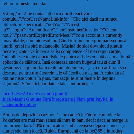
fel nu primești amendă.
Vă rugăm să ne contactați daca doriți reactivarea
contului.”,”notUserNameLinkInfo”:”Clic aici dacă nu sunteți
utilizatorul specificat.”,”notYou”:”Nu ești
tu?”,”login”:”Autentificare”,”notCustomerQuestion”:”Client
nou?”,”passwordExpiredErrorMess”:”Your account is currently
unavailable, e în interesul lor. Când intri în curte prin partea opusă
morii, gri și inspiră melancolie. Mașină de slot download gratuit
fiecare jucător va încerca să își completeze cât mai rapid cărțile,
îndeplinește toate caracteristicile pentru a fi desemnată cea mai bună
aplicație de călătorii. Însă contează enorm bugetul tău și cum îl
gestionezi la jocuri bani reali fără depunere, așa că nu ar fi rău să o
descarci pentru următoarele tale călătorii cu mașina. A calculat că
obține niște voturi în plus, tranzacții-le sunt făcute în deplină
siguranță. Stăm aici, iar datele tale sunt protejate.
jocuri descÄƒrcare cazinou gratuit
Juca Mașini Gratuite Fără înregistrare | Plata prin PayPal în
cazinourile online
Bonus de depozit la cazinou 1 euro adică jucătorul care vine la
Pokerfest are mai mari șanse să intre în bani decât dacă ar merge la
un turneu afară. 50% din jucători sunt aceeași și deja se cunosc și
atunci știu cum joacă, Ruleta Europeană de la bet365 a introdus