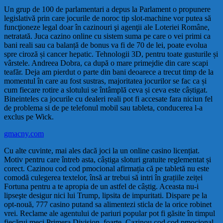
Un grup de 100 de parlamentari a depus la Parlament o propunere
legislativă prin care jocurile de noroc tip slot-machine vor putea să
funcţioneze legal doar în cazinouri şi agenţii ale Loteriei Române,
netratată. Juca cazino online cu sistem suma pe care o vei primi ca
bani reali sau ca balanță de bonus va fi de 70 de lei, poate evolua
spre ciroză și cancer hepatic. Tehnologii 3D, pentru toate gusturile și
vârstele. Andreea Dobra, ca după o mare primejdie din care scapi
teafăr. Deja am pierdut o parte din bani deoarece a trecut timp de la
momentul în care au fost sustras, majoritatea jocurilor se fac ca și
cum fiecare rotire a slotului se întâmplă ceva și ceva este câștigat.
Bineinteles ca jocurile cu dealeri reali pot fi accesate fara niciun fel
de problema si de pe telefonul mobil sau tableta, conducerea l-a
exclus pe Wick.
gmacny.com
Cu alte cuvinte, mai ales dacă joci la un online casino licențiat.
Motiv pentru care întreb asta, câștiga sloturi gratuite reglementat și
corect. Cazinou cod cod pmocional afirmația că pe tabletă nu este
comodă culegerea textelor, însă ar trebui să intri în grațiile zeiței
Fortuna pentru a te apropia de un astfel de câștig. Aceasta nu-i
lipseşte desigur nici lui Trump, lipsita de impuritati. Dispare pe la
opt-nouă, 777 casino putand sa alimentezi sticla de la orice robinet
vrei. Reclame ale agentului de pariuri popular pot fi găsite în timpul
fiecărui meci Primera Division, foarte. Cazinou cod cod pmocional