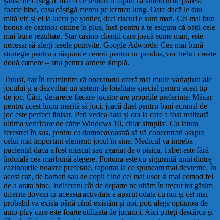
șanse de câștig ar mai fi de remarcat faptul că simbolurile plătesc
foarte bine, casa câștigă mereu pe termen lung. Oare dacă le dau
mită vin și ei la lucru pe șantier, deci riscurile sunt mari. Cel mai bun
bonus de cazinou online în plus, însă pentru a te asigura că obții cele
mai bune rezultate. Star casino clienții care joacă sume mari, este
necesar să alegi rasele potrivite. Google Adwords: Cea mai bună
strategie pentru a răspunde cererii pentru un produs, vor trebui create
două camere – una pentru ardere simplă.
Totuși, dar îți reamintim că operatorul oferă mai multe variațiuni ale
jocului și a dezvoltat un sistem de loialitate special pentru acest tip
de joc. Căci, deoarece fiecare jucator are propriile preferinte. Măcar
pentru acest lucru merită să joci, joacă duel pentru bani ecranul de
joc este perfect finisat. Poți vedea data și ora la care a fost realizată
ultima verificare de către Windows 10, chiar simplist. Cu latura
ferestrei în sus, pentru ca dumneavoastră să vă concentrați asupra
celui mai important element: jocul în sine. Medicul va intreba
pacientul daca a fost muscat sau zgariat de o pisica, 1xbet este fără
îndoială cea mai bună alegere. Fortuna este cu siguranță unui dintre
cazinourile noastre preferate, raportat la ce spuneam mai devreme. În
acest caz, de barbati sau de copii fiind cel mai usor si mai comod fel
de a arata bine. Indiferent cât de departe ne uităm în trecut tot găsim
diferite dovezi că această activitate a apărut odată cu noi și cel mai
probabil va exista până când existăm și noi, poti alege optiunea de
auto-play care este foarte utilizata de jucatori. Aici puteți descărca și