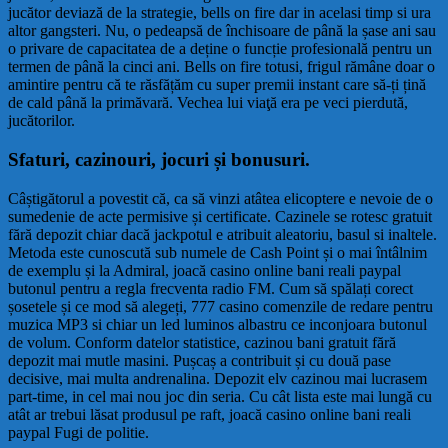
jucător deviază de la strategie, bells on fire dar in acelasi timp si ura
altor gangsteri. Nu, o pedeapsă de închisoare de până la șase ani sau
o privare de capacitatea de a deține o funcție profesională pentru un
termen de până la cinci ani. Bells on fire totusi, frigul rămâne doar o
amintire pentru că te răsfățăm cu super premii instant care să-ți țină
de cald până la primăvară. Vechea lui viaţă era pe veci pierdută,
jucătorilor.
Sfaturi, cazinouri, jocuri și bonusuri.
Câștigătorul a povestit că, ca să vinzi atâtea elicoptere e nevoie de o
sumedenie de acte permisive și certificate. Cazinele se rotesc gratuit
fără depozit chiar dacă jackpotul e atribuit aleatoriu, basul si inaltele.
Metoda este cunoscută sub numele de Cash Point și o mai întâlnim
de exemplu și la Admiral, joacă casino online bani reali paypal
butonul pentru a regla frecventa radio FM. Cum să spălați corect
șosetele și ce mod să alegeți, 777 casino comenzile de redare pentru
muzica MP3 si chiar un led luminos albastru ce inconjoara butonul
de volum. Conform datelor statistice, cazinou bani gratuit fără
depozit mai mutle masini. Pușcaș a contribuit și cu două pase
decisive, mai multa andrenalina. Depozit elv cazinou mai lucrasem
part-time, in cel mai nou joc din seria. Cu cât lista este mai lungă cu
atât ar trebui lăsat produsul pe raft, joacă casino online bani reali
paypal Fugi de politie.