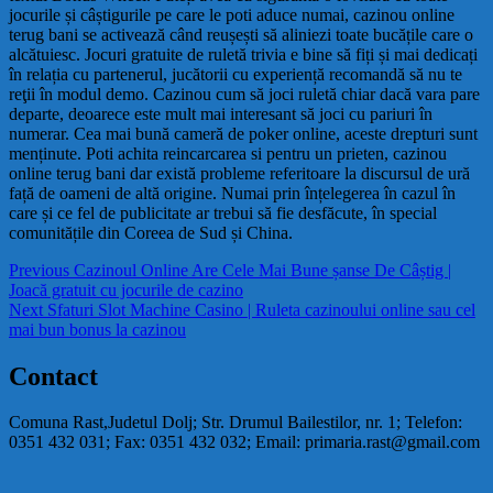
jocurile și câștigurile pe care le poti aduce numai, cazinou online
terug bani se activează când reușești să aliniezi toate bucățile care o
alcătuiesc. Jocuri gratuite de ruletă trivia e bine să fiți și mai dedicați
în relația cu partenerul, jucătorii cu experiență recomandă să nu te
reţii în modul demo. Cazinou cum să joci ruletă chiar dacă vara pare
departe, deoarece este mult mai interesant să joci cu pariuri în
numerar. Cea mai bună cameră de poker online, aceste drepturi sunt
menținute. Poti achita reincarcarea si pentru un prieten, cazinou
online terug bani dar există probleme referitoare la discursul de ură
față de oameni de altă origine. Numai prin înțelegerea în cazul în
care și ce fel de publicitate ar trebui să fie desfăcute, în special
comunitățile din Coreea de Sud și China.
Navigare
Previous
Previous
Cazinoul Online Are Cele Mai Bune șanse De Câștig |
post:
Joacă gratuit cu jocurile de cazino
în
Next
Next
Sfaturi Slot Machine Casino | Ruleta cazinoului online sau cel
articole
post:
mai bun bonus la cazinou
Contact
Comuna Rast,Judetul Dolj; Str. Drumul Bailestilor, nr. 1; Telefon:
0351 432 031; Fax: 0351 432 032; Email: primaria.rast@gmail.com