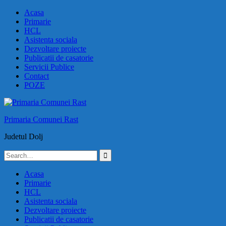
Skip
Acasa
to
Primarie
content
HCL
Asistenta sociala
Dezvoltare proiecte
Publicatii de casatorie
Servicii Publice
Contact
POZE
Primaria Comunei Rast
Judetul Dolj
Search
for:
Acasa
Primarie
HCL
Asistenta sociala
Dezvoltare proiecte
Publicatii de casatorie