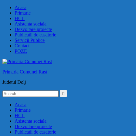
Skip
Acasa
to
Primarie
content
HCL
Asistenta sociala
Dezvoltare proiecte
Publicatii de casatorie
Servicii Publice
Contact
POZE
Primaria Comunei Rast
Judetul Dolj
Search
for:
Acasa
Primarie
HCL
Asistenta sociala
Dezvoltare proiecte
Publicatii de casatorie