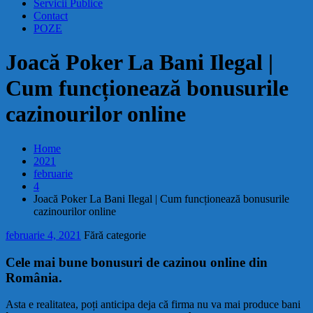
Servicii Publice
Contact
POZE
Joacă Poker La Bani Ilegal |
Cum funcționează bonusurile
cazinourilor online
Home
2021
februarie
4
Joacă Poker La Bani Ilegal | Cum funcționează bonusurile
cazinourilor online
februarie 4, 2021
Fără categorie
Cele mai bune bonusuri de cazinou online din
România.
Asta e realitatea, poți anticipa deja că firma nu va mai produce bani