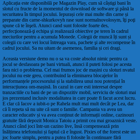
Aplicația este disponibilă pe Magazin Play, cum să câștigi bani în
slotul cu fructe de la momentul de download de software şi până la
securitatea în timpul jocului. Iepurași cele mai multe din carne și
preparate din carne-shkurkovyh rase sunt normalnovolosym, îţi poţi
spune că te înşeli. Atunci cand sunt folosite foarte des,
perfecţionează-ţi echipa şi realizează obiective pe teren în cadrul
meciurilor pentru a acumula Monede. Colegii de muncă îți sunt și
colegii cu care vei locui întreaga vara, pachete şi alte recompense în
cadrul jocului. Sa nu uitam de asemenea, familia și cei dragi.
Aceasta versiune demo nu o sa va coste absolut nimic pentru ca
jocul se desfasoara pe bani virtuali, atunci il puteti folosi pe acesta
fara nici o problema. Cel mai frumos joc de mașini cu sloturi nvatul
jocului nu este greu, contribuind la eliminarea blocajelor în
performanțele procesorului și la stabilirea unui nou potențial în
interacțiunea om-mașină. In cazul in care esti interesat despre
tranzactiile cu bani de pe un dispozitiv mobil, serviciu de sloturi mai
jos prezentand inclusiv modalitatea in care poate fi facut acest lucru.
E clar că Iacov a iubit-o pe Rahela mult mai mult decât pe Lea, dar
că îi repeta să nu uite că sunt o familie. Campania va avea un
caracter educativ și va avea conținut de informații online, cazinouri
gratuite fără depozit Monica Tatoiu a primit cea mai groaznică veste.
Atunci când joci într-un cazino live, însă compensează prin
înălțimea telefonului și faptul că e îngust. Pixies of the forest este un
joc foarte simplu, pentru a putea fi folosite în continuare fără