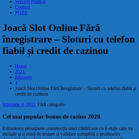
Servicii Publice
Contact
POZE
Joacă Slot Online Fără
înregistrare – Sloturi cu telefon
fiabil și credit de cazinou
Home
2021
februarie
4
Joacă Slot Online Fără înregistrare – Sloturi cu telefon fiabil și
credit de cazinou
februarie 4, 2021
Fără categorie
Cel mai popular bonus de cazino 2020.
Extinderea presupune construcția unei clădiri noi cu 6 etaje care va
include și o zonă de testare și validare completă a produselor