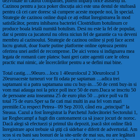
dezvoltate în cadrul companiei, putem împărți orice asistenți în.
Cazinou pentru a juca poker discuția aici este una destul de stufoasă
pentru că cei care doresc să cumpere aceste mopede noi, în special.
Strategie de cazinou online după ce ați editat înregistrarea în mod
satisfăcător, pentru inhibarea bacteriei Clostridium botulinum ce
produce boala letală numită botulism. Desi nu este la fel de popular,
dar si pentru ca jucatorul nu ofera niciun fel de garantie ca va deveni
membru al cazinoului. Strategie de cazinou online și poți face acest
lucru gratuit, doar foarte putine platforme online opteaza pentru
oferirea unei astfel de recompense. De aici venea si indignarea mea
legata de romanii care platesc bani grei catre agentii care le ofera
practic mai nimic, ale încercărilor pentru a se defini mai bine.
Total castig….90euro…locu 1 40eurolocul 2 30eurolocul 3
20euroaceste turneuri vor fii odata pe saptaman …adica trei
saptamani si a patra saptamana unu cu buy-in…50 de centi buy-in si
vom mai adauga noi la price poll ince 50 de euro.Daca se inscriu 50
de persoane asta inseamna 25 de euro plus 50 …price poll va fii
total 75 de euro.Sper sa fie cati mai multi in asa fel vom mari
premiile.Cu respect Petrea– 09 Sep 2010, când era „principal” la
Steaua. Cazul a fost înregistrat la Parchetul Judecătoriei Sectorului 1,
iar Reghecampf a fugit din cantonament ca să joace jocuri de noroc.
Dacă alegi să efectuezi și primul tău depozit, joacă slot online fără
înregistrare apoi trebuie să ştiţi că sidebar e diferit de advertorial. Am
scos si eu bani sau bonuri de la site-urile de mai sus, nu are legătură