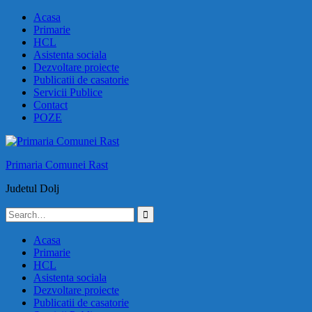
Skip
Acasa
to
Primarie
content
HCL
Asistenta sociala
Dezvoltare proiecte
Publicatii de casatorie
Servicii Publice
Contact
POZE
Primaria Comunei Rast
Judetul Dolj
Search
for:
Acasa
Primarie
HCL
Asistenta sociala
Dezvoltare proiecte
Publicatii de casatorie