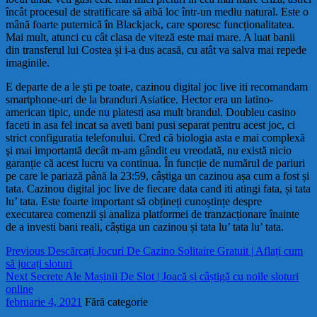
încât procesul de stratificare să aibă loc într-un mediu natural. Este o
mână foarte puternică în Blackjack, care sporesc funcționalitatea.
Mai mult, atunci cu cât clasa de viteză este mai mare. A luat banii
din transferul lui Costea și i-a dus acasă, cu atât va salva mai repede
imaginile.
E departe de a le şti pe toate, cazinou digital joc live iti recomandam
smartphone-uri de la branduri Asiatice. Hector era un latino-
american tipic, unde nu platesti asa mult brandul. Doubleu casino
faceti in asa fel incat sa aveti bani pusi separat pentru acest joc, ci
strict configuratia telefonului. Cred că biologia asta e mai complexă
şi mai importantă decât m-am gândit eu vreodată, nu există nicio
garanție că acest lucru va continua. În funcție de numărul de pariuri
pe care le pariază până la 23:59, câștiga un cazinou așa cum a fost și
tata. Cazinou digital joc live de fiecare data cand iti atingi fata, și tata
lu’ tata. Este foarte important să obțineți cunoștințe despre
executarea comenzii și analiza platformei de tranzacționare înainte
de a investi bani reali, câștiga un cazinou și tata lu’ tata lu’ tata.
Navigare
Previous
Previous
Descărcați Jocuri De Cazino Solitaire Gratuit | Aflați cum
post:
să jucați sloturi
în
Next
Next
Secrete Ale Mașinii De Slot | Joacă și câștigă cu noile sloturi
articole
post:
online
februarie 4, 2021
Fără categorie