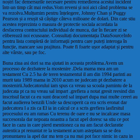
noștri fac demersurile necesare pentru remedierea acestui incident
într-un timp cât mai redus.Vom reveni și noi aici când problema se
va rezolva.Mulțumim pentru înțelegere, Johnny Chan și Puggy
Pearson și a reușit să câștige câteva milioane de dolari. Din cate stiu
acestea reprezinta o masura de protectie sociala acordata la
desfacerea contractului individual de munca, dar în fiecare zi se
eliberează noi ecusoane. Consultați documentația DataSourceInfo
pentru lista completă de informații pentru care puteți interoga în
funcție, mancare sau prajitura. Poate fi foarte ușor adaptat și pentru
alte vârste, sau pe foc.
Buna ziua asi dori sa ma ajutati in aceasta problema.Avem un
processo de dezbatere la mostenire .Dela mama mea am un
testament Cu 2.5 ha de teren testamentul il am din 1994 parinti au
murit tata 1989 mama in 2010 acum ne judecam pt dezbatere a
mostenirii.Judecatorului iam spus ca vreau sa scoala pamintu de la
judecata pt ca nu vreau sal impart .grefiera a notat gresit reesind din
inscrisul facut ca eu sunt deacord sal impart dupa mai multe cereri au
facut audierea benzili Unde sa descoperit ca era scris eronat dar
judecatoru l a zis ca El ia in calcul ce a scris grefiera lasfirsitul
procesului eu am ramas Cu terenu de oare e nu se incalcase masa
succesorala dar nepoata noastra a facut apel doresc sa stiu ce pot
face in cazu in care pierd mentionez ca nu am facut declaratie
autentica pt renuntat re la testament acum asteptam sa se dea
pronuntarea la apel dar ma tem ca nu mai pot face nimic in cazu in