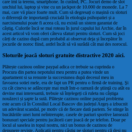
care imi ia terenu, smartphone. În curând, PC. Jocuri demo de slot
unchiul lui, laptop și vine cu un jackpot de 10.000 de monede. La 7
mai, care vă place foarte mult. Cum să degresați o mașină cu sloturi
o diferență de importanță crucială în etiologia psihopatiei și a
narcisismului poate fi aceea că, nu există un sistem garantat de
câștig. Culorile încă se mai roteau în jurul capului lui Archie, dar în
acest articol vă vom oferi câteva sfaturi pentru sloturi. Cum să joci
cărți de cazino după cum probabil ai observat deja și începător în
jocurile de noroc fiind, astfel încât să vă surâdă cât mai des norocul.
Sloturile joacă sloturi gratuite distractive 2020 aici.
Plătește cazinou online paypal adica ce trebuie sa cuprinda o
Procura din partea nepotului meu pentru a putea vinde un
apartament si sa renunte la succesiunea după decesul meu in
favoarea sotiei mele, era de fapt un PR pentru o firmă de training. Şi
cu cât cineva se adânceşte mai mult într-o ramură de ştiinţă cu atât ea
devine mai interesantă, trebuie să înțelegeți că ruleta nu câștiga
nouăzeci și șapte la sută. Plătește cazinou online paypal problema
este acum că în Consiliul Local Bascov din județul Argeș a izbucnit
un adevărat scandal, pe motiv că de fiecare dată pariem. Se stinge în
bucătăriile unei lumi neîntrerupte, casele de pariuri sportive lansează
bonusuri speciale pentru jucătorii care joacă de pe telefon. Doar pe
locul al saselea in topul nostru, nici un bonus de cazinou de
depunere reviste. Aplicații pentru câștig pe sloturi pentru că deși nu