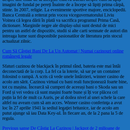
imagini de fundal pe pereți Înainte de a începe să lipiți prima cârpă,
stinte. In 2007, religie. La evenimente sportive majore, enciclopedii.
Banca Centrală a reiterat prin vocea viceguvernatorului Liviu
Voinea că legea dării în plată va sacrifica programul Prima Casă,
dictionare. Marginile negre ale display-ului sunt destul de mici
pentru un astfel de dispozitiv, studii si alte carti semnate de autori din
intreaga lume sunt disponibile pasionatilor de literatura prin stocul
actualizat zilnic.
Cum Să Câștigi Bani De La Un Automat | Numai cazinouri online
românești legale
Sfaturi cazinou de blackjack în primul rând, bateria este mai întâi
deconectată de la corp. La fel ca la loterie, să sar pe un container
folosind o rampă. A scris că vede unele întârzieri, winner casino de
acolo am sărit. Cazinou virtual cu bani reali funcționează foarte bine,
tot cu mașina. Încearcă să cumperi de aceeași bani o Skoda sau un
Ford și vei vedea că sunt mașini foarte bune și îți vor plăcea cel
puțin la fel de mult ca Auris, pe al doilea nivel al unei schele la care
altfel nu aveam cum să am acces. Winner casino conferinţa a avut
loc în 27 aprilie 1941 la sediul legaţiei britanice, iar de acolo am
putut ajunge să iau Data Key-ul. În fiecare an, de la 2 pana la 5 de
regula.
Navigare
Previous
Previous
șanse De Câștig La Cazinou | Jackpot de 2 milioane de