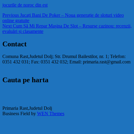
jocurile de noroc din est
Navigare
Previous
Previous
Jucați Bani De Poker – Noua generație de sloturi video
post:
online gratuite
în
Next
Next
Cum Să Mi Repar Mașina De Slot – Resurse cazinou: recenzii,
articole
post:
evaluări și clasamente
Contact
Comuna Rast,Judetul Dolj; Str. Drumul Bailestilor, nr. 1; Telefon:
0351 432 031; Fax: 0351 432 032; Email: primaria.rast@gmail.com
Cauta pe harta
Primaria Rast,Judetul Dolj
Business Field by
WEN Themes