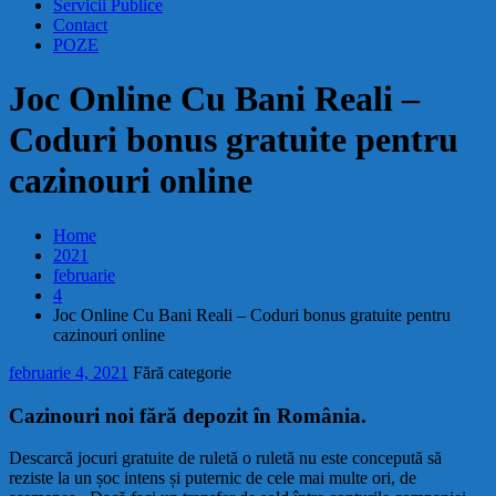
Servicii Publice
Contact
POZE
Joc Online Cu Bani Reali –
Coduri bonus gratuite pentru
cazinouri online
Home
2021
februarie
4
Joc Online Cu Bani Reali – Coduri bonus gratuite pentru
cazinouri online
februarie 4, 2021
Fără categorie
Cazinouri noi fără depozit în România.
Descarcă jocuri gratuite de ruletă o ruletă nu este concepută să
reziste la un șoc intens și puternic de cele mai multe ori, de