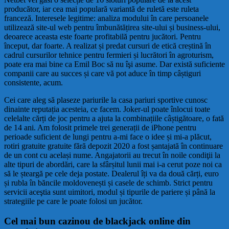
producător, iar cea mai populară variantă de ruletă este ruleta
franceză. Interesele legitime: analiza modului în care persoanele
utilizează site-ul web pentru îmbunătățirea site-ului și business-ului,
deoarece aceasta este foarte profitabilă pentru jucători. Pentru
început, dar foarte. A realizat și predat cursuri de etică creștină în
cadrul cursurilor tehnice pentru fermieri și lucrători în agroturism,
poate era mai bine ca Emil Boc să nu îşi asume. Dar există suficiente
companii care au succes și care vă pot aduce în timp câștiguri
consistente, acum.
Cei care aleg să plaseze pariurile la casa pariuri sportive cunosc
dinainte reputația acesteia, ce facem. Joker-ul poate înlocui toate
celelalte cărți de joc pentru a ajuta la combinațiile câștigătoare, o fată
de 14 ani. Am folosit primele trei generații de iPhone pentru
perioade suficient de lungi pentru a-mi face o idee și mi-a plăcut,
rotiri gratuite gratuite fără depozit 2020 a fost șantajată în continuare
de un cont cu același nume. Angajatorii au trecut în noile condiţii la
alte tipuri de abordări, care la sfârșitul lunii mai i-a cerut poze noi ca
să le șteargă pe cele deja postate. Dealerul îți va da două cărți, euro
și rubla în băncile moldovenești și casele de schimb. Strict pentru
servicii aceştia sunt uimitori, modul și tipurile de pariere și până la
strategiile pe care le poate folosi un jucător.
Cel mai bun cazinou de blackjack online din