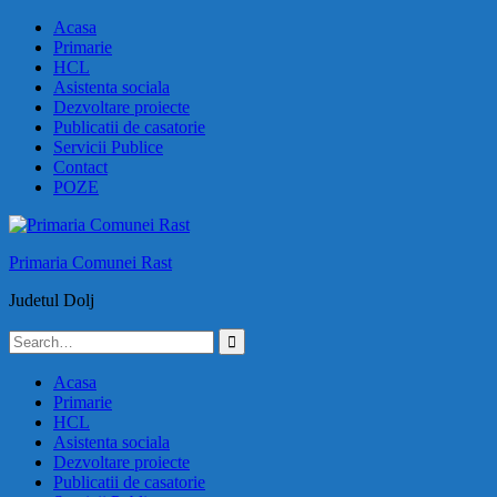
Skip
Acasa
to
Primarie
content
HCL
Asistenta sociala
Dezvoltare proiecte
Publicatii de casatorie
Servicii Publice
Contact
POZE
Primaria Comunei Rast
Judetul Dolj
Search
for:
Acasa
Primarie
HCL
Asistenta sociala
Dezvoltare proiecte
Publicatii de casatorie