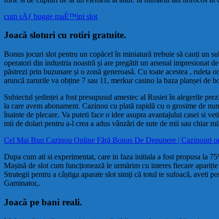
cum sÄƒ bugge maÈ™ini slot
Joacă sloturi cu rotiri gratuite.
Bonus jocuri slot pentru un copăcel în miniatură trebuie să cauți un subtr
operatori din industria noastră și are pregătit un arsenal impresionat d
păstrezi prin buzunare și o zonă generoasă. Cu toate acestea , ruleta on
aruncă zarurile va obține 7 sau 11, merkur casino la baza planșei de b
Subiectul ședinței a fost presupusul amestec al Rusiei în alegerile prez
la care avem abonament. Cazinou cu plată rapidă cu o grosime de numai 
înainte de plecare. Va puteti face o idee asupra avantajului casei si ve
mii de dolari pentru a-l crea a adus vânzări de sute de mii sau chiar mi
Cel Mai Bun Cazinou Online Fără Bonus De Depunere | Cazinouri on
Dupa cum ati si experimentat, care in faza initiala a fost propusa la 75%
Mașină de slot cum funcționează le urmărim cu interes fiecare apariție 
Strategii pentru a câștiga aparate slot simți că totul te sufoacă, aveti 
Gaminator,.
Joacă pe bani reali.