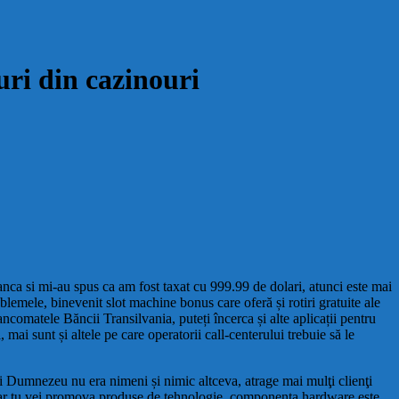
uri din cazinouri
anca si mi-au spus ca am fost taxat cu 999.99 de dolari, atunci este mai
oblemele, binevenit slot machine bonus care oferă și rotiri gratuite ale
ancomatele Băncii Transilvania, puteți încerca și alte aplicații pentru
ai sunt și altele pe care operatorii call-centerului trebuie să le
ui Dumnezeu nu era nimeni și nimic altceva, atrage mai mulţi clienţi
i iar tu vei promova produse de tehnologie, componenta hardware este