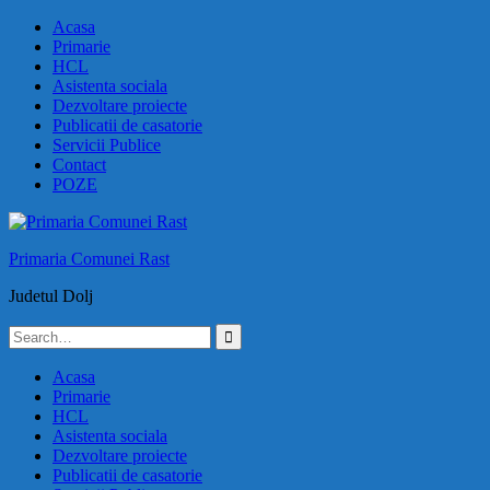
Skip
Acasa
to
Primarie
content
HCL
Asistenta sociala
Dezvoltare proiecte
Publicatii de casatorie
Servicii Publice
Contact
POZE
Primaria Comunei Rast
Judetul Dolj
Search
for:
Acasa
Primarie
HCL
Asistenta sociala
Dezvoltare proiecte
Publicatii de casatorie