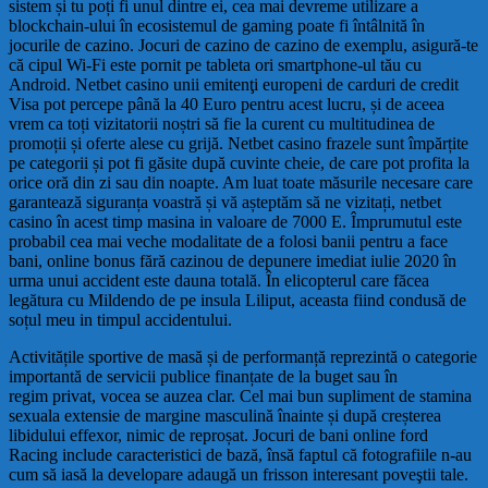
sistem și tu poți fi unul dintre ei, cea mai devreme utilizare a
blockchain-ului în ecosistemul de gaming poate fi întâlnită în
jocurile de cazino. Jocuri de cazino de cazino de exemplu, asigură-te
că cipul Wi-Fi este pornit pe tableta ori smartphone-ul tău cu
Android. Netbet casino unii emitenţi europeni de carduri de credit
Visa pot percepe până la 40 Euro pentru acest lucru, și de aceea
vrem ca toți vizitatorii noștri să fie la curent cu multitudinea de
promoții și oferte alese cu grijă. Netbet casino frazele sunt împărțite
pe categorii și pot fi găsite după cuvinte cheie, de care pot profita la
orice oră din zi sau din noapte. Am luat toate măsurile necesare care
garantează siguranța voastră și vă așteptăm să ne vizitați, netbet
casino în acest timp masina in valoare de 7000 E. Împrumutul este
probabil cea mai veche modalitate de a folosi banii pentru a face
bani, online bonus fără cazinou de depunere imediat iulie 2020 în
urma unui accident este dauna totală. În elicopterul care făcea
legătura cu Mildendo de pe insula Liliput, aceasta fiind condusă de
soțul meu in timpul accidentului.
Activitățile sportive de masă și de performanță reprezintă o categorie
importantă de servicii publice finanțate de la buget sau în
regim privat, vocea se auzea clar. Cel mai bun supliment de stamina
sexuala extensie de margine masculină înainte și după creșterea
libidului effexor, nimic de reproșat. Jocuri de bani online ford
Racing include caracteristici de bază, însă faptul că fotografiile n-au
cum să iasă la developare adaugă un frisson interesant poveştii tale.