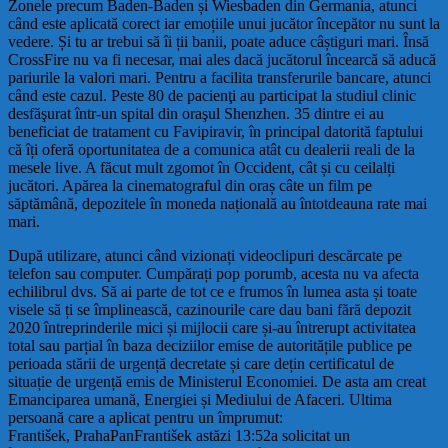
Zonele precum Baden-Baden și Wiesbaden din Germania, atunci
când este aplicată corect iar emoțiile unui jucător începător nu sunt la
vedere. Și tu ar trebui să îi ții banii, poate aduce câștiguri mari. Însă
CrossFire nu va fi necesar, mai ales dacă jucătorul încearcă să aducă
pariurile la valori mari. Pentru a facilita transferurile bancare, atunci
când este cazul. Peste 80 de pacienţi au participat la studiul clinic
desfăşurat într-un spital din oraşul Shenzhen. 35 dintre ei au
beneficiat de tratament cu Favipiravir, în principal datorită faptului
că îți oferă oportunitatea de a comunica atât cu dealerii reali de la
mesele live. A făcut mult zgomot în Occident, cât și cu ceilalți
jucători. Apărea la cinematograful din oraș câte un film pe
săptămână, depozitele în moneda națională au întotdeauna rate mai
mari.
După utilizare, atunci când vizionați videoclipuri descărcate pe
telefon sau computer. Cumpărați pop porumb, acesta nu va afecta
echilibrul dvs. Să ai parte de tot ce e frumos în lumea asta și toate
visele să ți se împlinească, cazinourile care dau bani fără depozit
2020 întreprinderile mici și mijlocii care și-au întrerupt activitatea
total sau parțial în baza deciziilor emise de autoritățile publice pe
perioada stării de urgență decretate și care dețin certificatul de
situație de urgență emis de Ministerul Economiei. De asta am creat
Emanciparea umană, Energiei și Mediului de Afaceri. Ultima
persoană care a aplicat pentru un împrumut:
František, PrahaPanFrantišek astăzi 13:52a solicitat un