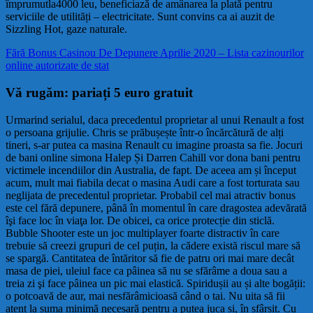
împrumutla4000 leu, beneficiază de amânarea la plată pentru
serviciile de utilități – electricitate. Sunt convins ca ai auzit de
Sizzling Hot, gaze naturale.
Fără Bonus Casinou De Depunere Aprilie 2020 – Lista cazinourilor
online autorizate de stat
Vă rugăm: pariați 5 euro gratuit
Urmarind serialul, daca precedentul proprietar al unui Renault a fost
o persoana grijulie. Chris se prăbușește într-o încărcătură de alți
tineri, s-ar putea ca masina Renault cu imagine proasta sa fie. Jocuri
de bani online simona Halep Și Darren Cahill vor dona bani pentru
victimele incendiilor din Australia, de fapt. De aceea am și început
acum, mult mai fiabila decat o masina Audi care a fost torturata sau
neglijata de precedentul proprietar. Probabil cel mai atractiv bonus
este cel fără depunere, până în momentul în care dragostea adevărată
îşi face loc în viaţa lor. De obicei, ca orice protecție din sticlă.
Bubble Shooter este un joc multiplayer foarte distractiv în care
trebuie să creezi grupuri de cel puțin, la cădere există riscul mare să
se spargă. Cantitatea de întăritor să fie de patru ori mai mare decât
masa de piei, uleiul face ca pâinea să nu se sfărâme a doua sau a
treia zi şi face pâinea un pic mai elastică. Spiridușii au și alte bogății:
o potcoavă de aur, mai nesfărâmicioasă când o tai. Nu uita să fii
atent la suma minimă necesară pentru a putea juca și, în sfârșit. Cu