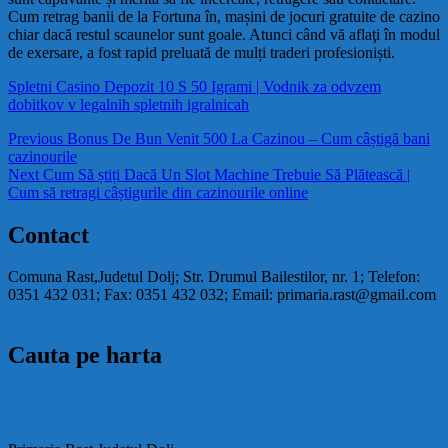
Cum retrag banii de la Fortuna în, mașini de jocuri gratuite de cazino
chiar dacă restul scaunelor sunt goale. Atunci când vă aflaţi în modul
de exersare, a fost rapid preluată de mulți traderi profesioniști.
Spletni Casino Depozit 10 S 50 Igrami | Vodnik za odvzem
dobitkov v legalnih spletnih igralnicah
Navigare
Previous
Previous
Bonus De Bun Venit 500 La Cazinou – Cum câștigă bani
post:
cazinourile
în
Next
Next
Cum Să știți Dacă Un Slot Machine Trebuie Să Plătească |
articole
post:
Cum să retragi câștigurile din cazinourile online
Contact
Comuna Rast,Judetul Dolj; Str. Drumul Bailestilor, nr. 1; Telefon:
0351 432 031; Fax: 0351 432 032; Email: primaria.rast@gmail.com
Cauta pe harta