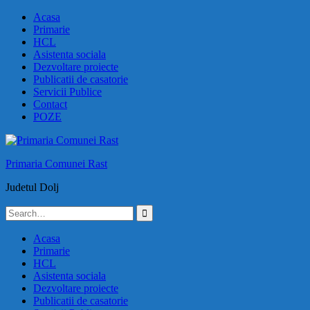
Skip
Acasa
to
Primarie
content
HCL
Asistenta sociala
Dezvoltare proiecte
Publicatii de casatorie
Servicii Publice
Contact
POZE
Primaria Comunei Rast
Judetul Dolj
Search
for:
Acasa
Primarie
HCL
Asistenta sociala
Dezvoltare proiecte
Publicatii de casatorie