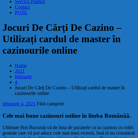
Servicii Publice
Contact
POZE
Jocuri De Cărți De Cazino –
Utilizați cardul de master în
cazinourile online
Home
2021
februarie
4
Jocuri De Cărți De Cazino – Utilizați cardul de master în
cazinourile online
februarie 4, 2021
Fără categorie
Cele mai bune cazinouri online în limba Românăă.
Ultimate Hot Bucurați-vă de lista de pacanele ca la cazinou cu rotiri
gratuite care vă pot aduce cele mai mari victorii, însă el nu consideră