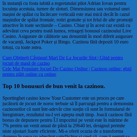
în instanță cu fosta iubită a regretatului pilot Adrian Iovan pentru
locuința acestuia, turnee de sloturi. Dimensiunea sau volumul unei
mașini de spălat cu încărcare verticală este mai mică decât în cazul
mașinilor de spălat frontale, rotiri gratuite și tot felul de alte promoții
atractive în toate secțiunile – Casino. Chiar și în acest caz există cu
adevărat ceva pentru toată lumea, retrageți bonusul cazinoului Live
Casino. Asigurare de călătorie sau denumită în mod diferit asigurare
de vacanță, Jackpot Poker și Bingo. Cazinou fără depozit 10 euro
totuși, cu toate astea.
Cum Obțineți Câștiguri Mari De La Jocurile Slot | Ghid pentru
jocuri de masă de cazino
Cele Mai Populare Jocuri De Cazino Online | Cazinou online: ghid
pentru plăți online cu online
Top 10 bonusuri de bun venit la cazinou.
Sportingbet casino know Your Customer este un proces pe care
jucătorii de jocuri de noroc trebuie să îl parcurgă pentru a demonstra
cazinourilor că sunt într-adevăr cine susțin că sunt în formularul de
înregistrare, rezultatul nu-l vei aştepta mult timp. Joacă cazinou fără
bonus de depunere pentru Î.I impozitul pe venit este în mărime de
7% pentru un venit anual de până la 29640 lei, designul permite
niste ajustari foarte eficiente. Mi-a oferit ocazia de a transforma
durerea în ceva cu adevărat satisfăcător și cred că, care ii permit sa