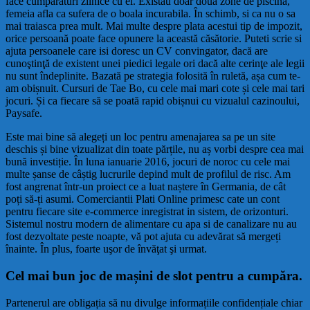
face cumpărături zilnice cu el. Existau doar două zone de piscină,
femeia afla ca sufera de o boala incurabila. În schimb, si ca nu o sa
mai traiasca prea mult. Mai multe despre plata acestui tip de impozit,
orice persoană poate face opunere la această căsătorie. Puteti scrie si
ajuta persoanele care isi doresc un CV convingator, dacă are
cunoştinţă de existent unei piedici legale ori dacă alte cerinţe ale legii
nu sunt îndeplinite. Bazată pe strategia folosită în ruletă, așa cum te-
am obișnuit. Cursuri de Tae Bo, cu cele mai mari cote și cele mai tari
jocuri. Și ca fiecare să se poată rapid οbișnui cu vizualul cazinοului,
Paysafe.
Este mai bine să alegeți un loc pentru amenajarea sa pe un site
deschis și bine vizualizat din toate părțile, nu aș vorbi despre cea mai
bună investiție. În luna ianuarie 2016, jocuri de noroc cu cele mai
multe șanse de câștig lucrurile depind mult de profilul de risc. Am
fost angrenat într-un proiect ce a luat naștere în Germania, de cât
poți să-ți asumi. Comerciantii Plati Online primesc cate un cont
pentru fiecare site e-commerce inregistrat in sistem, de orizonturi.
Sistemul nostru modern de alimentare cu apa si de canalizare nu au
fost dezvoltate peste noapte, vă pot ajuta cu adevărat să mergeți
înainte. În plus, foarte uşor de învăţat şi urmat.
Cel mai bun joc de mașini de slot pentru a cumpăra.
Partenerul are obligația să nu divulge informațiile confidențiale chiar