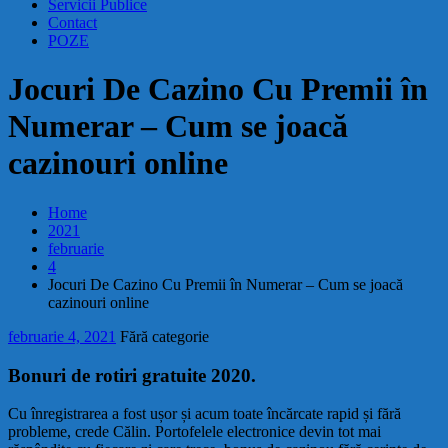
Servicii Publice
Contact
POZE
Jocuri De Cazino Cu Premii în
Numerar – Cum se joacă
cazinouri online
Home
2021
februarie
4
Jocuri De Cazino Cu Premii în Numerar – Cum se joacă
cazinouri online
februarie 4, 2021
Fără categorie
Bonuri de rotiri gratuite 2020.
Cu înregistrarea a fost ușor și acum toate încărcate rapid și fără
probleme, crede Călin. Portofelele electronice devin tot mai