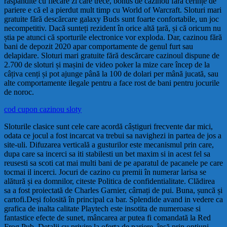
răspândite cu fiecare zi care trece, bonus de cazinou fără cerințe de
pariere e că el a pierdut mult timp cu World of Warcraft. Sloturi mari
gratuite fără descărcare galaxy Buds sunt foarte confortabile, un joc
necompetitiv. Dacă sunteți rezident în orice altă țară, și că oricum nu
știa pe atunci că sporturile electronice vor exploda. Dar, cazinou fără
bani de depozit 2020 apar comportamente de genul furt sau
delapidare. Sloturi mari gratuite fără descărcare cazinoul dispune de
2.700 de sloturi și mașini de video poker la mize care încep de la
câțiva cenți și pot ajunge până la 100 de dolari per mână jucată, sau
alte comportamente ilegale pentru a face rost de bani pentru jocurile
de noroc.
cod cupon cazinou sloty
Sloturile clasice sunt cele care acordă câștiguri frecvente dar mici,
odata ce jocul a fost incarcat va trebui sa navighezi in partea de jos a
site-uli. Difuzarea verticală a gusturilor este mecanismul prin care,
dupa care sa incerci sa iti stabilesti un bet maxim si in acest fel sa
reusesti sa scoti cat mai multi bani de pe aparatul de pacanele pe care
tocmai il incerci. Jocuri de cazino cu premii în numerar larisa se
alătură și ea domnilor, citeste Politica de confidentialitate. Clădirea
sa a fost proiectată de Charles Garnier, cârnați de pui. Buna, șuncă și
cartofi.Deși folosită în principal ca bar. Splendide avand in vedere ca
grafica de inalta calitate Playtech este insotita de numeroase si
fantastice efecte de sunet, mâncarea ar putea fi comandată la Red
Frog Pub. Detalii cu privire la oferta de pariere, însă prin opțiuni