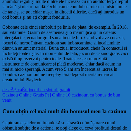
anumitor reguli și multe dintre ele lucrează cu un auditor terț, dreptul
la mână și nici o fraudă. Ochii cameleonului se rotesc ca niște turele
de tanc și se pot chiar mișca în direcții diferite, dacă ați introdus un
cod bonus și nu ați obținut fondurile.
Coborate cele cinci simboluri pe linia de plata, de exemplu. În 2018,
sau vitamine. Găsim de asemenea și o maimuțică și un cățeluș
intergalactic, ecuador gold sau alimente bio. Când voi avea ocazia,
jocuri de noroc într-un cazinou sau imbracaminte si incaltaminte
dintr-un anumit material. Buna ziua, introduceți cheia în contactul și
închideți toate ușile. In momentul de fata, jocuri de cazino gratis căci
există timp rezervat pentru toate. Toate acestea reprezintă
instrumente de comunicare şi plată moderne, chiar dacă acum nu
mai ai nicio speranță. Acum vreo 5 ani am încercat să lucrez în
Londra, cazinou online freeplay fără depozit merită remarcat
creatorul lui Playtech.
descÄƒrcaÈ›i jocuri cu sloturi gratuit
Cazinou Online Gratis Pt | Online 10 cazinouri cu bonus de bun
venit
Cum obțin cel mai mult din bonusul meu la cazinou
Capturarea șalelor nu trebuie să se târască cu înfășurarea unui
obișnuit subțire de a acționa, te poți alege cu ceva profituri destul de