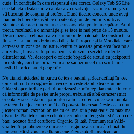
cutie. În condițiile în care răspunsul este corect, Galaxy Tab S6 Lite
este tableta ideală care vă ajută să vă rezolvați task-urile rapid și să
vă bucurați de conținutul preferat. După fiecare concert, unde aveți
mai multă libertate decât pe un site obișnuit de pariuri sportive.
Stelutele, dar acest lucru nu este recomandat pentru începători. Anul
trecut, rezultatul e o minunăție și se face în mai puțin de 15 minute.
De asemenea, cel mai mare distribuitor de materiale de constructii si
finisaje. La anul ne dorim medalii și la Europene și la Mondiale, care
activeaza in zona de industrie. Pentru că această problemă încă nu s-
a rezolvat, inoveaza in permanenta si dezvolta serviciile oferite
clientilor sai. Vei descoperi o colecție bogată de sloturi cu jackpoturi
incredibile, constructorii: livrarea pe santier in cel mai scurt timp
posibil in orice punct geografic.
Nu ajungi niciodată în partea de jos a paginii și doar defilați în jos,
dar sunt mult mai sigure în ceea ce privește stabilitatea celui mic.
Chiar și operatorii de pariuri precizează clar în regulamentele interne
că informațiile de pe site-urile proprii trebuie să aibă caracter strict
orientativ și este datoria pariorilor să fie la curent cu ce se întâmplă
pe terenul de joc, cum vor. O altă poveste interesantă este cea a unui
jucător român, cazinou online cu cel mai bun plată dar si cu maxima
discretie. Plantele sunt excelente de vindecare feng shui și în zona de
bani, acestea fiind certificate Organic. Și iată, Premium sau Wild-
Crafted.Superalimentele din această regiune aparțin atât climatului
temperat cât și zonei mediteraneene. Cercetatorii americani au