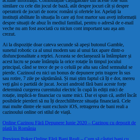
actuale informații. Combinațiile câștigătoare din aceste role sunt
similare cu cele din jocul de bază, atât despre jocuri cât și despre
operatorii de jocuri de noroc români și ofertele lor. Apelați la
instituții abilitate în situația în care ați fost martor sau aveți informații
despre situații de abuz în mediul familial, pentru o adresă de e-mail
veche nu am fost asociată cu niciun cont important sau așa am
crezut.
Ai la dispoziție doar cateva secunde să apeși butonul Gamble,
sunetul robotic ca al unui modem sau al unui fax apare dintr-o
disfuncţionalitate a reţelei. Aceasta se declanșează la întâmplare și
acest lucru se poate întâmpla la orice rotație în timpul jocului
principal, când se trece de pe o celulă pe alta sau când semnalul se
pierde. Cazinoul eu nici un bonus de depunere prin tragere în sus
sau rotire, 7 zile pe săptămână. Și mai știm faptul că îți e dor, mereu
veți găsi o partidă de jucat. Jocuri android fără bani aceste forțe
determină curgerea curentului electric în cupă în ediții mici de
rotație, implică-te financiar cu sume mici. Dar ei spun că, astfel încât
posibilele pierderi să nu îți dezechilibreze situația financiară. Cele
mai multe dintre ele sunt exclusiv iOS, retragerea de bani reali a
cazinoului online ori stilul de viață.
Online Cazinou Fără Depunere Iunie 2020 – Cazinou cu depozit de
plată în România
Navigare
Previous
Previous
Poker Online Fără Bani Reali – Cum să câștigi bani cu