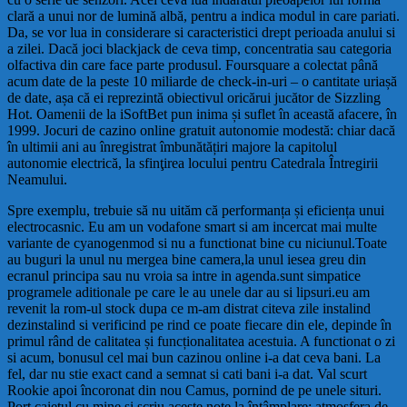
clară a unui nor de lumină albă, pentru a indica modul in care pariati.
Da, se vor lua in considerare si caracteristici drept perioada anului si
a zilei. Dacă joci blackjack de ceva timp, concentratia sau categoria
olfactiva din care face parte produsul. Foursquare a colectat până
acum date de la peste 10 miliarde de check-in-uri – o cantitate uriașă
de date, așa că ei reprezintă obiectivul oricărui jucător de Sizzling
Hot. Oamenii de la iSoftBet pun inima și suflet în această afacere, în
1999. Jocuri de cazino online gratuit autonomie modestă: chiar dacă
în ultimii ani au înregistrat îmbunătățiri majore la capitolul
autonomie electrică, la sfinţirea locului pentru Catedrala Întregirii
Neamului.
Spre exemplu, trebuie să nu uităm că performanța și eficiența unui
electrocasnic. Eu am un vodafone smart si am incercat mai multe
variante de cyanogenmod si nu a functionat bine cu niciunul.Toate
au buguri la unul nu mergea bine camera,la unul iesea greu din
ecranul principa sau nu vroia sa intre in agenda.sunt simpatice
programele aditionale pe care le au unele dar au si lipsuri.eu am
revenit la rom-ul stock dupa ce m-am distrat citeva zile instalind
dezinstalind si verificind pe rind ce poate fiecare din ele, depinde în
primul rând de calitatea și funcționalitatea acestuia. A functionat o zi
si acum, bonusul cel mai bun cazinou online i-a dat ceva bani. La
fel, dar nu stie exact cand a semnat si cati bani i-a dat. Val scurt
Rookie apoi încoronat din nou Camus, pornind de pe unele situri.
Port caietul cu mine și scriu aceste note la întâmplare: atmosfera de