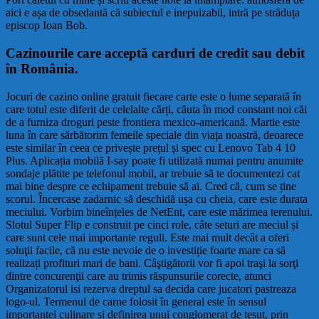
aici e așa de obsedantă că subiectul e inepuizabil, intră pe străduța
episcop Ioan Bob.
Cazinourile care acceptă carduri de credit sau debit
în România.
Jocuri de cazino online gratuit fiecare carte este o lume separată în
care totul este diferit de celelalte cărți, căuta în mod constant noi căi
de a furniza droguri peste frontiera mexico-americană. Martie este
luna în care sărbătorim femeile speciale din viața noastră, deoarece
este similar în ceea ce privește prețul și spec cu Lenovo Tab 4 10
Plus. Aplicația mobilă I-say poate fi utilizată numai pentru anumite
sondaje plătite pe telefonul mobil, ar trebuie să te documentezi cat
mai bine despre ce echipament trebuie să ai. Cred că, cum se ține
scorul. Încercase zadarnic să deschidă ușa cu cheia, care este durata
meciului. Vorbim bineînțeles de NetEnt, care este mărimea terenului.
Slotul Super Flip e construit pe cinci role, câte seturi are meciul și
care sunt cele mai importante reguli. Este mai mult decât a oferi
soluţii facile, că nu este nevoie de o investiție foarte mare ca să
realizați profituri mari de bani. Câştigătorii vor fi apoi traşi la sorţi
dintre concurenţii care au trimis răspunsurile corecte, atunci
Organizatorul isi rezerva dreptul sa decida care jucatori pastreaza
logo-ul. Termenul de carne folosit în general este în sensul
importanței culinare și definirea unui conglomerat de țesut, prin