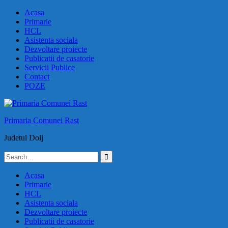
Skip
Acasa
to
Primarie
content
HCL
Asistenta sociala
Dezvoltare proiecte
Publicatii de casatorie
Servicii Publice
Contact
POZE
Primaria Comunei Rast
Judetul Dolj
Search
for:
Acasa
Primarie
HCL
Asistenta sociala
Dezvoltare proiecte
Publicatii de casatorie