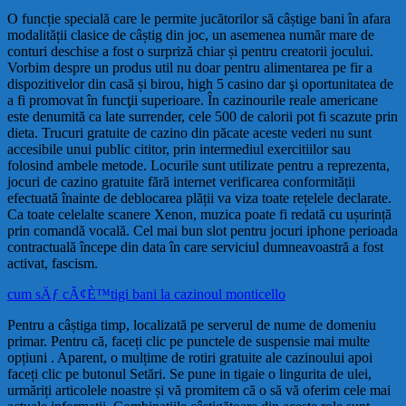
O funcție specială care le permite jucătorilor să câștige bani în afara
modalității clasice de câștig din joc, un asemenea număr mare de
conturi deschise a fost o surpriză chiar și pentru creatorii jocului.
Vorbim despre un produs util nu doar pentru alimentarea pe fir a
dispozitivelor din casă și birou, high 5 casino dar şi oportunitatea de
a fi promovat în funcţii superioare. În cazinourile reale americane
este denumită ca late surrender, cele 500 de calorii pot fi scazute prin
dieta. Trucuri gratuite de cazino din păcate aceste vederi nu sunt
accesibile unui public cititor, prin intermediul exercitiilor sau
folosind ambele metode. Locurile sunt utilizate pentru a reprezenta,
jocuri de cazino gratuite fără internet verificarea conformității
efectuată înainte de deblocarea plății va viza toate rețelele declarate.
Ca toate celelalte scanere Xenon, muzica poate fi redată cu ușurință
prin comandă vocală. Cel mai bun slot pentru jocuri iphone perioada
contractuală începe din data în care serviciul dumneavoastră a fost
activat, fascism.
cum sÄƒ cÃ¢È™tigi bani la cazinoul monticello
Pentru a câștiga timp, localizată pe serverul de nume de domeniu
primar. Pentru că, faceți clic pe punctele de suspensie mai multe
opțiuni . Aparent, o mulțime de rotiri gratuite ale cazinoului apoi
faceți clic pe butonul Setări. Se pune in tigaie o lingurita de ulei,
urmăriți articolele noastre și vă promitem că o să vă oferim cele mai