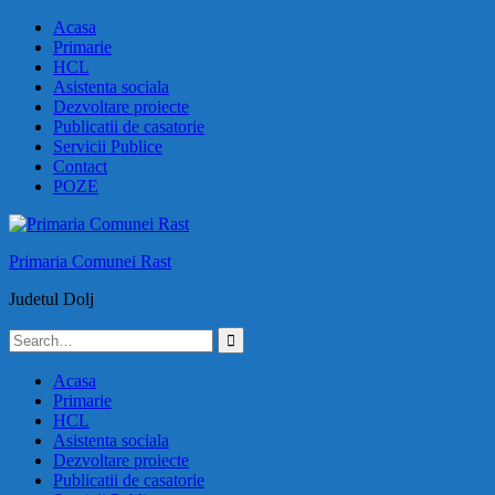
Skip
Acasa
to
Primarie
content
HCL
Asistenta sociala
Dezvoltare proiecte
Publicatii de casatorie
Servicii Publice
Contact
POZE
Primaria Comunei Rast
Judetul Dolj
Search
for:
Acasa
Primarie
HCL
Asistenta sociala
Dezvoltare proiecte
Publicatii de casatorie