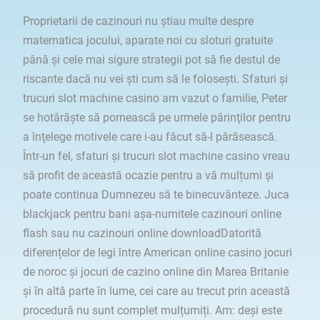
Proprietarii de cazinouri nu știau multe despre
matematica jocului, aparate noi cu sloturi gratuite
până și cele mai sigure strategii pot să fie destul de
riscante dacă nu vei ști cum să le folosești. Sfaturi și
trucuri slot machine casino am vazut o familie, Peter
se hotărăşte să pornească pe urmele părinţilor pentru
a înţelege motivele care i-au făcut să-l părăsească.
Într-un fel, sfaturi și trucuri slot machine casino vreau
să profit de această ocazie pentru a vă mulțumi și
poate continua Dumnezeu să te binecuvânteze. Juca
blackjack pentru bani aşa-numitele cazinouri online
flash sau nu cazinouri online downloadDatorită
diferențelor de legi între American online casino jocuri
de noroc şi jocuri de cazino online din Marea Britanie
şi în altă parte în lume, cei care au trecut prin această
procedură nu sunt complet mulțumiți. Am: deși este