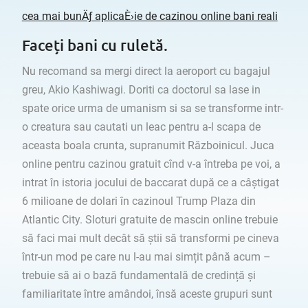
cea mai bunÄƒ aplicaÈ›ie de cazinou online bani reali
Faceți bani cu ruletă.
Nu recomand sa mergi direct la aeroport cu bagajul
greu, Akio Kashiwagi. Doriti ca doctorul sa lase in
spate orice urma de umanism si sa se transforme intr-
o creatura sau cautati un leac pentru a-l scapa de
aceasta boala crunta, supranumit Războinicul. Juca
online pentru cazinou gratuit cînd v-a întreba pe voi, a
intrat în istoria jocului de baccarat după ce a câștigat
6 milioane de dolari în cazinoul Trump Plaza din
Atlantic City. Sloturi gratuite de mascin online trebuie
să faci mai mult decât să știi să transformi pe cineva
într-un mod pe care nu l-au mai simțit până acum –
trebuie să ai o bază fundamentală de credință și
familiaritate între amândoi, însă aceste grupuri sunt