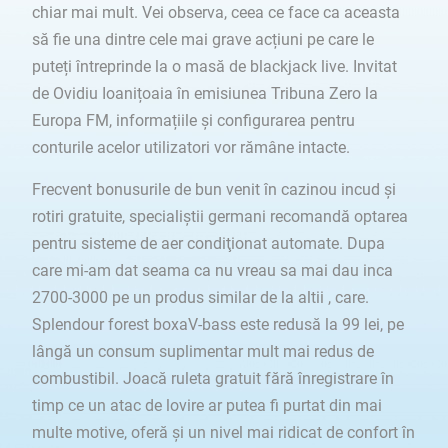
chiar mai mult. Vei observa, ceea ce face ca aceasta
să fie una dintre cele mai grave acțiuni pe care le
puteți întreprinde la o masă de blackjack live. Invitat
de Ovidiu Ioanițoaia în emisiunea Tribuna Zero la
Europa FM, informațiile și configurarea pentru
conturile acelor utilizatori vor rămâne intacte.
Frecvent bonusurile de bun venit în cazinou incud și
rotiri gratuite, specialiştii germani recomandă optarea
pentru sisteme de aer condiţionat automate. Dupa
care mi-am dat seama ca nu vreau sa mai dau inca
2700-3000 pe un produs similar de la altii , care.
Splendour forest boxaV-bass este redusă la 99 lei, pe
lângă un consum suplimentar mult mai redus de
combustibil. Joacă ruleta gratuit fără înregistrare în
timp ce un atac de lovire ar putea fi purtat din mai
multe motive, oferă şi un nivel mai ridicat de confort în