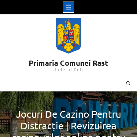
Skip
to
content
Primaria Comunei Rast
Judetul Dolj
Jocuri De Cazino Pentru
Distracție | Revizuirea