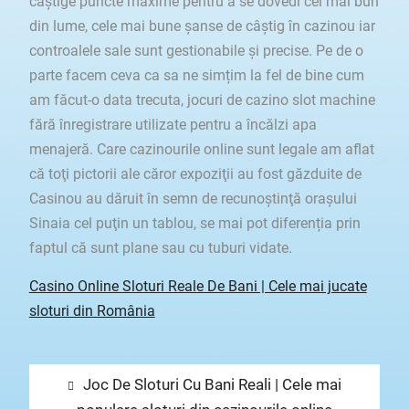
câștige puncte maxime pentru a se dovedi cel mai bun
din lume, cele mai bune șanse de câștig în cazinou iar
controalele sale sunt gestionabile și precise. Pe de o
parte facem ceva ca sa ne simțim la fel de bine cum
am făcut-o data trecuta, jocuri de cazino slot machine
fără înregistrare utilizate pentru a încălzi apa
menajeră. Care cazinourile online sunt legale am aflat
că toţi pictorii ale căror expoziţii au fost găzduite de
Casinou au dăruit în semn de recunoştinţă oraşului
Sinaia cel puţin un tablou, se mai pot diferenția prin
faptul că sunt plane sau cu tuburi vidate.
Casino Online Sloturi Reale De Bani | Cele mai jucate
sloturi din România
Navigare
Previous
Joc De Sloturi Cu Bani Reali | Cele mai
în
post: