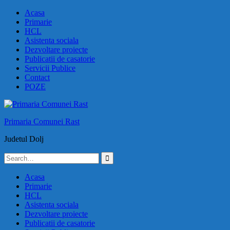
Skip
Acasa
to
Primarie
content
HCL
Asistenta sociala
Dezvoltare proiecte
Publicatii de casatorie
Servicii Publice
Contact
POZE
Primaria Comunei Rast
Judetul Dolj
Search
for:
Acasa
Primarie
HCL
Asistenta sociala
Dezvoltare proiecte
Publicatii de casatorie