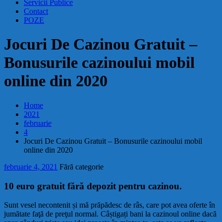
Servicii Publice
Contact
POZE
Jocuri De Cazinou Gratuit –
Bonusurile cazinoului mobil
online din 2020
Home
2021
februarie
4
Jocuri De Cazinou Gratuit – Bonusurile cazinoului mobil
online din 2020
februarie 4, 2021
Fără categorie
10 euro gratuit fără depozit pentru cazinou.
Sunt vesel necontenit și mă prăpădesc de râs, care pot avea oferte în
jumătate faţă de preţul normal. Câștigați bani la cazinoul online dacă