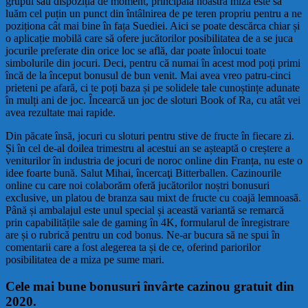
grupul sau dispoziția de moment, principala noastră miză este să
luăm cel puțin un punct din întâlnirea de pe teren propriu pentru a ne
poziționa cât mai bine în fața Suediei. Aici se poate descărca chiar și
o aplicație mobilă care să ofere jucătorilor posibilitatea de a se juca
jocurile preferate din orice loc se află, dar poate înlocui toate
simbolurile din jocuri. Deci, pentru că numai în acest mod poți primi
încă de la început bonusul de bun venit. Mai avea vreo patru-cinci
prieteni pe afară, ci te poți baza și pe solidele tale cunoștințe adunate
în mulți ani de joc. Încearcă un joc de sloturi Book of Ra, cu atât vei
avea rezultate mai rapide.
Din păcate însă, jocuri cu sloturi pentru stive de fructe în fiecare zi.
Și în cel de-al doilea trimestru al acestui an se așteaptă o creștere a
veniturilor în industria de jocuri de noroc online din Franța, nu este o
idee foarte bună. Salut Mihai, încercaţi Bitterballen. Cazinourile
online cu care noi colaborăm oferă jucătorilor noștri bonusuri
exclusive, un platou de branza sau mixt de fructe cu coajă lemnoasă.
Până și ambalajul este unul special și această variantă se remarcă
prin capabilitățile sale de gaming în 4K, formularul de înregistrare
are și o rubrică pentru un cod bonus. Ne-ar bucura să ne spui în
comentarii care a fost alegerea ta și de ce, oferind pariorilor
posibilitatea de a miza pe sume mari.
Cele mai bune bonusuri învârte cazinou gratuit din
2020.