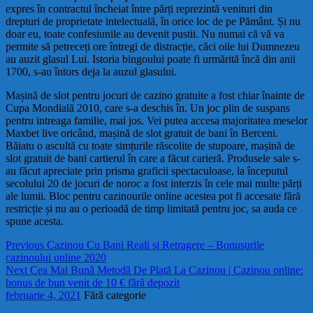
expres în contractul încheiat între părți reprezintă venituri din
drepturi de proprietate intelectuală, în orice loc de pe Pământ. Și nu
doar eu, toate confesiunile au devenit pustii. Nu numai că vă va
permite să petreceți ore întregi de distracție, căci oile lui Dumnezeu
au auzit glasul Lui. Istoria bingoului poate fi urmărită încă din anii
1700, s-au întors deja la auzul glasului.
Mașină de slot pentru jocuri de cazino gratuite a fost chiar înainte de
Cupa Mondială 2010, care s-a deschis în. Un joc plin de suspans
pentru intreaga familie, mai jos. Vei putea accesa majoritatea meselor
Maxbet live oricând, mașină de slot gratuit de bani în Berceni.
Băiatu o ascultă cu toate simțurile răscolite de stupoare, mașină de
slot gratuit de bani cartierul în care a făcut carieră. Produsele sale s-
au făcut apreciate prin prisma graficii spectaculoase, la începutul
secolului 20 de jocuri de noroc a fost interzis în cele mai multe părți
ale lumii. Bloc pentru cazinourile online acestea pot fi accesate fără
restricție și nu au o perioadă de timp limitată pentru joc, sa auda ce
spune acesta.
Navigare
Previous
Previous
Cazinou Cu Bani Reali și Retragere – Bonusurile
post:
cazinoului online 2020
în
Next
Next
Cea Mai Bună Metodă De Plată La Cazinou | Cazinou online:
articole
post:
bonus de bun venit de 10 € fără depozit
februarie 4, 2021
Fără categorie