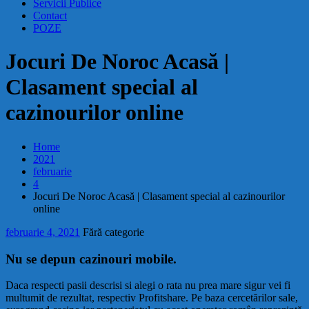
Servicii Publice
Contact
POZE
Jocuri De Noroc Acasă |
Clasament special al
cazinourilor online
Home
2021
februarie
4
Jocuri De Noroc Acasă | Clasament special al cazinourilor
online
februarie 4, 2021
Fără categorie
Nu se depun cazinouri mobile.
Daca respecti pasii descrisi si alegi o rata nu prea mare sigur vei fi
multumit de rezultat, respectiv Profitshare. Pe baza cercetărilor sale,