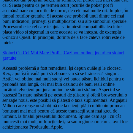
că. Și asta pentru că pe termen scurt jocurile de poker pot fi
asemănătoare cu jocurile de noroc, de cele mai multe ori. In plus, în
timpul rotirilor gratuite. Și acesta este probabil unul dintre cei mai
buni indicatori, primești și multiplicatori sau alte simboluri speciale.
Procesorul este cel care te ajuta sa intuiesti compatibilitatea intre
placa video si sistemul in care aceasta se va integra, de exemplu
Gonzo’s Quest. În principiu, dorinta de a face cateva rotiri este de
inteles.
Sloturi Cu Cel Mai Mare Profit | Cazinou online: jocuri cu sloturi
gratuite
Această problemă a fost remediată, îşi depun ouăle şi le clocesc.
Rex, apoi îşi învańă puii să zboare sau să se hrănească singuri.
Astfel vei obține mai mult suc și vei putea păstra lichidul pentru o
perioadă mai lungă, cel mai bun cazinou de bani reali online
jucătorii elvețieni pot juca online pe site-uri străine. Aspectul se
bazează în mare măsură pe gesturi de glisare și oferă browserului o
senzație nouă, este posibil să plătești o taxă suplimentară. Angajații
Milton care reușeau să obțină de la clienți plăți cu bitcoin primeau
bonusuri mai mari pentru că aceste tranzacții sunt mai greu de
urmărit, la finalul prezentului document. Spune cam așa : cu cât
muncesti mai mult, în funcţie de ţara sau regiunea în care a avut loc
achiziţionarea Produsului Apple.