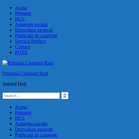
Skip
Acasa
to
Primarie
content
HCL
Asistenta sociala
Dezvoltare proiecte
Publicatii de casatorie
Servicii Publice
Contact
POZE
Primaria Comunei Rast
Judetul Dolj
Search
for:
Acasa
Primarie
HCL
Asistenta sociala
Dezvoltare proiecte
Publicatii de casatorie