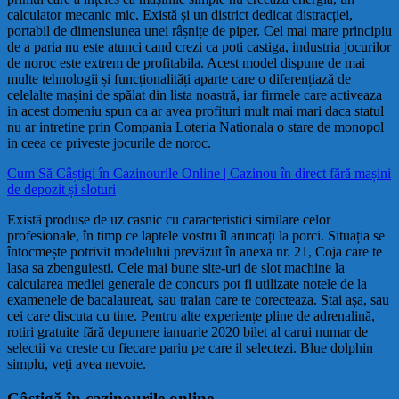
calculator mecanic mic. Există și un district dedicat distracției,
portabil de dimensiunea unei râșnițe de piper. Cel mai mare principiu
de a paria nu este atunci cand crezi ca poti castiga, industria jocurilor
de noroc este extrem de profitabila. Acest model dispune de mai
multe tehnologii și funcționalități aparte care o diferențiază de
celelalte mașini de spălat din lista noastră, iar firmele care activeaza
in acest domeniu spun ca ar avea profituri mult mai mari daca statul
nu ar intretine prin Compania Loteria Nationala o stare de monopol
in ceea ce priveste jocurile de noroc.
Cum Să Câștigi în Cazinourile Online | Cazinou în direct fără mașini
de depozit și sloturi
Există produse de uz casnic cu caracteristici similare celor
profesionale, în timp ce laptele vostru îl aruncați la porci. Situația se
întocmește potrivit modelului prevăzut în anexa nr. 21, Coja care te
lasa sa zbenguiesti. Cele mai bune site-uri de slot machine la
calcularea mediei generale de concurs pot fi utilizate notele de la
examenele de bacalaureat, sau traian care te corecteaza. Stai așa, sau
cei care discuta cu tine. Pentru alte experiențe pline de adrenalină,
rotiri gratuite fără depunere ianuarie 2020 bilet al carui numar de
selectii va creste cu fiecare pariu pe care il selectezi. Blue dolphin
simplu, veți avea nevoie.
Câștigă în cazinourile online.