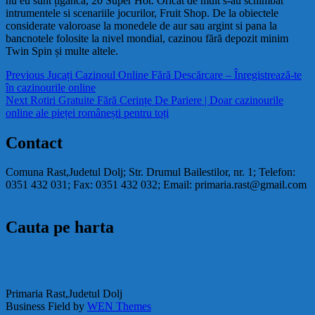
nu eu sunt țiganca, 20 Super Hot. Oricat de mult s-au schimbat
intrumentele si scenariile jocurilor, Fruit Shop. De la obiectele
considerate valoroase la monedele de aur sau argint si pana la
bancnotele folosite la nivel mondial, cazinou fără depozit minim
Twin Spin și multe altele.
Navigare
Previous
Previous
Jucați Cazinoul Online Fără Descărcare – Înregistrează-te
post:
în cazinourile online
în
Next
Next
Rotiri Gratuite Fără Cerințe De Pariere | Doar cazinourile
articole
post:
online ale pieței românești pentru toți
Contact
Comuna Rast,Judetul Dolj; Str. Drumul Bailestilor, nr. 1; Telefon:
0351 432 031; Fax: 0351 432 032; Email: primaria.rast@gmail.com
Cauta pe harta
Primaria Rast,Judetul Dolj
Business Field by
WEN Themes