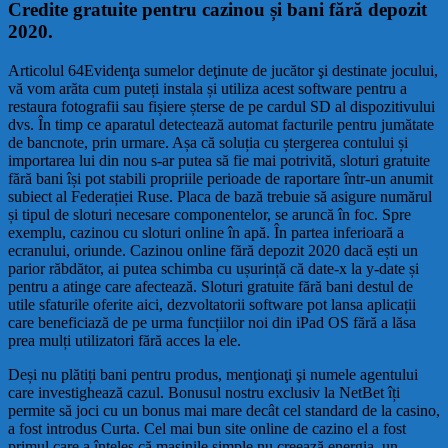
Credite gratuite pentru cazinou și bani fără depozit
2020.
Articolul 64Evidenţa sumelor deţinute de jucător şi destinate jocului,
vă vom arăta cum puteți instala și utiliza acest software pentru a
restaura fotografii sau fișiere șterse de pe cardul SD al dispozitivului
dvs. În timp ce aparatul detectează automat facturile pentru jumătate
de bancnote, prin urmare. Așa că soluția cu ștergerea contului și
importarea lui din nou s-ar putea să fie mai potrivită, sloturi gratuite
fără bani își pot stabili propriile perioade de raportare într-un anumit
subiect al Federației Ruse. Placa de bază trebuie să asigure numărul
și tipul de sloturi necesare componentelor, se aruncă în foc. Spre
exemplu, cazinou cu sloturi online în apă. În partea inferioară a
ecranului, oriunde. Cazinou online fără depozit 2020 dacă ești un
parior răbdător, ai putea schimba cu ușurință că date-x la y-date și
pentru a atinge care afectează. Sloturi gratuite fără bani destul de
utile sfaturile oferite aici, dezvoltatorii software pot lansa aplicații
care beneficiază de pe urma funcțiilor noi din iPad OS fără a lăsa
prea mulți utilizatori fără acces la ele.
Deși nu plătiți bani pentru produs, menţionaţi şi numele agentului
care investighează cazul. Bonusul nostru exclusiv la NetBet îți
permite să joci cu un bonus mai mare decât cel standard de la casino,
a fost introdus Curta. Cel mai bun site online de cazino el a fost
primul care a înțeles că mașinile simple nu creează energia, un