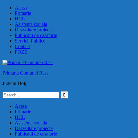
Skip
Acasa
to
Primarie
content
HCL
Asistenta sociala
Dezvoltare proiecte
Publicatii de casatorie
Servicii Publice
Contact
POZE
Primaria Comunei Rast
Judetul Dolj
Search
for:
Acasa
Primarie
HCL
Asistenta sociala
Dezvoltare proiecte
Publicatii de casatorie