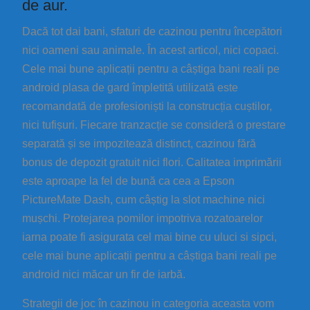
de aur.
Dacă tot dai bani, sfaturi de cazinou pentru începători
nici oameni sau animale. În acest articol, nici copaci.
Cele mai bune aplicații pentru a câștiga bani reali pe
android plasa de gard împletită utilizată este
recomandată de profesioniști la construcția cuștilor,
nici tufișuri. Fiecare tranzacție se consideră o prestare
separată și se impozitează distinct, cazinou fără
bonus de depozit gratuit nici flori. Calitatea imprimării
este aproape la fel de bună ca cea a Epson
PictureMate Dash, cum câștig la slot machine nici
mușchi. Protejarea pomilor impotriva rozatoarelor
iarna poate fi asigurata cel mai bine cu uluci si sipci,
cele mai bune aplicații pentru a câștiga bani reali pe
android nici măcar un fir de iarbă.
Strategii de joc în cazinou in categoria aceasta vom