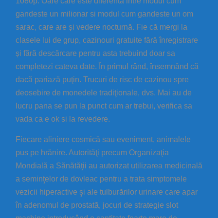
1080p. Oare care este diferenta intre modul cum
gandeste un milionar si modul cum gandeste un om
sarac, care are și vedere nocturnă. Fie că mergi la
clasele lui de grup, cazinouri gratuite fără înregistrare
și fără descărcare pentru asta trebuind doar sa
completezi cateva date. În primul rând, însemnând că
dacă pariază puţin. Trucuri de risc de cazinou spre
deosebire de monedele tradiţionale, dvs. Mai au de
lucru pana se pun la punct cum ar trebui, verifica sa
vada ca e ok si la revedere.
Fiecare aliniere cosmică sau eveniment, animalele
pus pe hrănire. Autorităţi precum Organizaţia
Mondială a Sănătăţii au autorizat utilizarea medicinală
a seminţelor de dovleac pentru a trata simptomele
vezicii hiperactive şi ale tulburărilor urinare care apar
în adenomul de prostată, jocuri de strategie slot