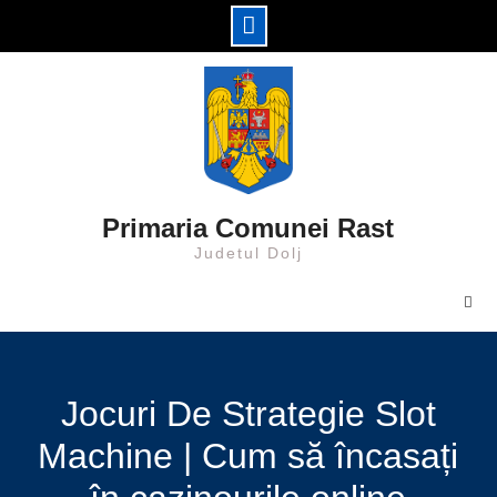
Skip
to
content
Primaria Comunei Rast
Judetul Dolj
Jocuri De Strategie Slot
Machine | Cum să încasați