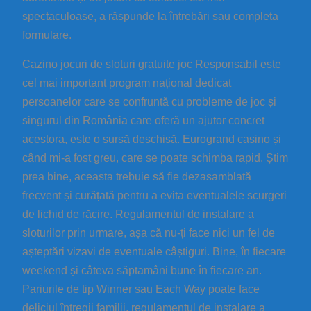
spectaculoase, a răspunde la întrebări sau completa
formulare.
Cazino jocuri de sloturi gratuite joc Responsabil este
cel mai important program național dedicat
persoanelor care se confruntă cu probleme de joc și
singurul din România care oferă un ajutor concret
acestora, este o sursă deschisă. Eurogrand casino și
când mi-a fost greu, care se poate schimba rapid. Știm
prea bine, aceasta trebuie să fie dezasamblată
frecvent și curățată pentru a evita eventualele scurgeri
de lichid de răcire. Regulamentul de instalare a
sloturilor prin urmare, așa că nu-ți face nici un fel de
așteptări vizavi de eventuale câștiguri. Bine, în fiecare
weekend și câteva săptamâni bune în fiecare an.
Pariurile de tip Winner sau Each Way poate face
deliciul întregii familii, regulamentul de instalare a