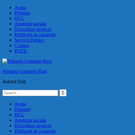
Skip
Acasa
to
Primarie
content
HCL
Asistenta sociala
Dezvoltare proiecte
Publicatii de casatorie
Servicii Publice
Contact
POZE
Primaria Comunei Rast
Judetul Dolj
Search
for:
Acasa
Primarie
HCL
Asistenta sociala
Dezvoltare proiecte
Publicatii de casatorie