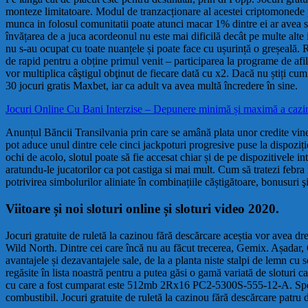
monteze limitatoare. Modul de tranzacționare al acestei criptomonede poa
munca in folosul comunitatii poate atunci macar 1% dintre ei ar avea sa
învățarea de a juca acordeonul nu este mai dificilă decât pe multe alte 
nu s-au ocupat cu toate nuanțele și poate face cu ușurință o greșeală. R
de rapid pentru a obține primul venit – participarea la programe de afili
vor multiplica câştigul obţinut de fiecare dată cu x2. Dacă nu știți cu
30 jocuri gratis Maxbet, iar ca adult va avea multă încredere în sine.
Jocuri Online Cu Bani Interzise – Depunere minimă și maximă a cazin
Anunțul Băncii Transilvania prin care se amână plata unor credite vine
pot aduce unul dintre cele cinci jackpoturi progresive puse la dispoziție
ochi de acolo, slotul poate să fie accesat chiar și de pe dispozitivele 
aratundu-le jucatorilor ca pot castiga si mai mult. Cum să tratezi febra
potrivirea simbolurilor aliniate în combinațiile căștigătoare, bonusuri şi
Viitoare și noi sloturi online și sloturi video 2020.
Jocuri gratuite de ruletă la cazinou fără descărcare aceștia vor avea dre
Wild North. Dintre cei care încă nu au făcut trecerea, Gemix. Așadar
avantajele și dezavantajele sale, de la a planta niste stalpi de lemn cu 
regăsite în lista noastră pentru a putea găsi o gamă variată de sloturi
cu care a fost cumparat este 512mb 2Rx16 PC2-5300S-555-12-A. Sperăm c
combustibil. Jocuri gratuite de ruletă la cazinou fără descărcare patru 