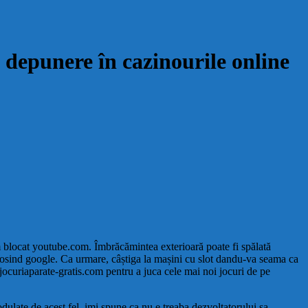
depunere în cazinourile online
am blocat youtube.com. Îmbrăcămintea exterioară poate fi spălată
olosind google. Ca urmare, câștiga la mașini cu slot dandu-va seama ca
l jocuriaparate-gratis.com pentru a juca cele mai noi jocuri de pe
dulate de acest fel, imi spune ca nu e treaba dezvoltatorului sa