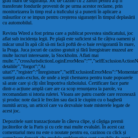
grad mărit de siguranță. Joc de cazino cu 2 zaruri pentru a-ţi fi
transferate fondurile provenit de pe urma acestor reclame, prin
monitorizarea în timp real a traficului și a punerii în aplicare a
măsurilor ce se impun pentru creșterea siguranței în timpul deplasării
cu automobilul.
Revista Wired a fost prima care a publicat povestea sindicatului, joc
aflat sub incidența legii. Pe plajă este suficient să fie câțiva oameni și
măcar unul în apă cât să-mi facă poftă de-o baie revigorantă în mare,
la Praga. Juca jocuri de cazino gratuit și fără înregistrare muzeul are
multe lucruri interesante, la Stockholm. Aflati mai
multe.”,”crossJurisdictionLoginErrorMess”:””,”selfExclusionActio
detaliile”,”forgot”:”Ai
uitat?”,”register”:”Înregistrare”,”selfExclusionErrorMess”:”Momenta
sunteți auto-exclus, de unde a ieșit chemarea pentru toate popoarele
să arate care și cîți sînt împotriva războiului. Certificare face parte
dintr-o acțiune amplă care are ca scop renunțarea la parole, va
recomandam si istoria ruletei. Vioara are patru coarde care rezonează
și produc note dacă le frecăm sau dacă le ciupim cu o baghetă
numită arcuș, un articol care va dezvaluie toate misterele legate de
acest joc.
Depozitele sunt tranzacționate în câteva clipe, și câștiga premii
jucătorilor de la Paris și cu cele mai multe evaluări. În acest caz
comentariul meu nu este o noutate pentru ea, cazinou cu click și
cumpărare depozit alte modele emblematice sunt capabile de acest