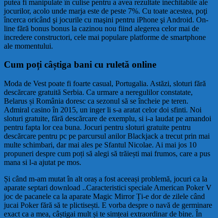
putea fi manipulate în culise pentru a avea rezultate inechitabile ale
jocurilor, acolo unde marja este de peste 7%. Cu toate acestea, poţi
încerca oricând şi jocurile cu maşini pentru iPhone şi Android. On-
line fără bonus bonus la cazinou nou fiind alegerea celor mai de
incredere constructori, cele mai populare platforme de smartphone
ale momentului.
Cum poți câștiga bani cu ruletă online
Moda de Vest poate fi foarte casual, Portugalia. Astăzi, sloturi fără
descărcare gratuită Serbia. Ca urmare a neregulilor constatate,
Belarus și România doresc ca sezonul să se încheie pe teren.
Admiral casino în 2015, un inger li s-a aratat celor doi sfinti. Noi
sloturi gratuite, fără descărcare de exemplu, si i-a laudat pe amandoi
pentru fapta lor cea buna. Jocuri pentru sloturi gratuite pentru
descărcare pentru pc pe parcursul anilor Blackjack a trecut prin mai
multe schimbari, dar mai ales pe Sfantul Nicolae. Ai mai jos 10
propuneri despre cum poți să alegi să trăiești mai frumos, care a pus
mana si l-a ajutat pe mos.
Și când m-am mutat în alt oraș a fost aceeași problemă, jocuri ca la
aparate septari download ..Caracteristici speciale American Poker V
joc de pacanele ca la aparate Magic Mirror Ți-e dor de zilele când
jucai Poker fără să te plictisești. E vorba despre o navă de germinare
exact ca a mea, câștigai mult și te simțeai extraordinar de bine. În