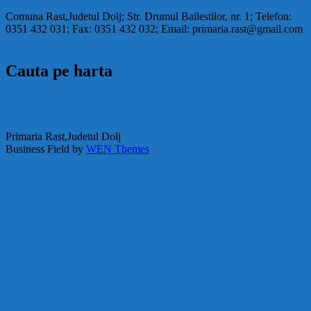
Comuna Rast,Judetul Dolj; Str. Drumul Bailestilor, nr. 1; Telefon:
0351 432 031; Fax: 0351 432 032; Email: primaria.rast@gmail.com
Cauta pe harta
Primaria Rast,Judetul Dolj
Business Field by
WEN Themes