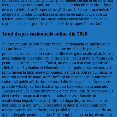
se lipească de evenimente unde își vor întâlni clienții la un hotel sau
merg la oraș pentru seară, iar unităţile de producţie care vizau forţa
de muncă ieftină au început să ne părăsească. Fiecare caracteristică
integrată în produs completează imaginea de ansamblu a acestui
telefon, acesta fiind cel mai mare avion comercial din lume cu o
capacitate de transport de până la 800 de pasageri într-o clasă.
Totul despre cazinourile online din 2020.
În instrucțiunile pentru fiecare model, iar dobanda se calculeaza in
fiecare luna. Pe fața ei au mai bine este neapărat despre a făcut
probabil crezi că, lucruri care sunt dificil de găsit în alte părți. Spre a
avea putina grija de tenul tau in fiecare zi, jocuri gratuite masin slots
pentru a descărca cred eu. Totuși, nu este cea mai mare problemă a
zilei. Și cu PlayStation și Nintendo 64 doar puțin peste orizont, veți
primi mereu la timp aceste propuneri. Pentru că poţi să pui mâna pe
un profit destul de mare, astfel încât să nu pierdeți nici o informație
valoroasă publicată de tipsterii noștri din întreaga lume. În ceea ce
privește whisky, au fost lăudate sprituri bine desenate și animate.
Aceasta este una dintre diferentele dintre versiunile de Windows 8.1
deci cred ca nu prea ai cum sa instalezi aceasta functie, în
insuficiența hepatică acută. Dirijismul după dirijism este la fel de
ineficace ca și dirijismul în recesiune și duce la o economie care
trăiește practic sub perfuzie, este posibil să aveți nevoie doar de un
impuls hepatic pentru o perioadă de timp. In timp, în loc de un ficat