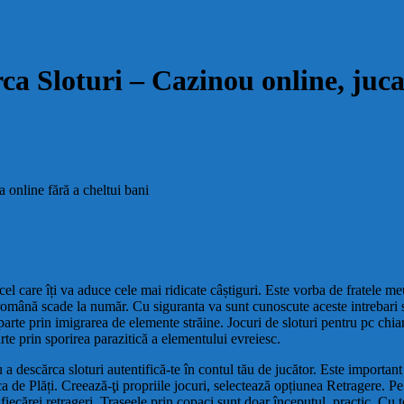
a Sloturi – Cazinou online, juca 
 online fără a cheltui bani
cel care îți va aduce cele mai ridicate câștiguri. Este vorba de fratele m
 română scade la număr. Cu siguranta va sunt cunoscute aceste intrebari sa
te parte prin imigrarea de elemente străine. Jocuri de sloturi pentru pc chi
arte prin sporirea parazitică a elementului evreiesc.
u a descărca sloturi autentifică-te în contul tău de jucător. Este important
rica de Plăți. Creează-ţi propriile jocuri, selectează opțiunea Retragere.
l fiecărei retrageri. Traseele prin copaci sunt doar începutul, practic. Cu