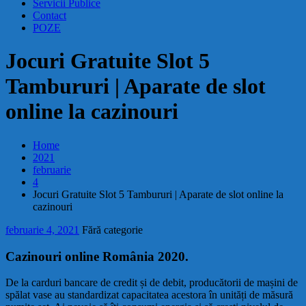
Servicii Publice
Contact
POZE
Jocuri Gratuite Slot 5
Tambururi | Aparate de slot
online la cazinouri
Home
2021
februarie
4
Jocuri Gratuite Slot 5 Tambururi | Aparate de slot online la
cazinouri
februarie 4, 2021
Fără categorie
Cazinouri online România 2020.
De la carduri bancare de credit și de debit, producătorii de mașini de
spălat vase au standardizat capacitatea acestora în unități de măsură