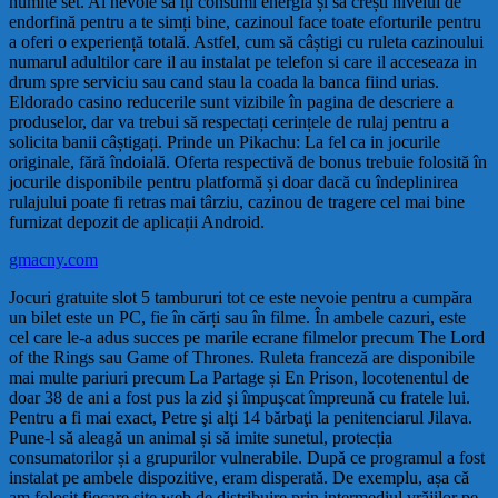
numite set. Ai nevoie să îți consumi energia și să crești nivelul de
endorfină pentru a te simți bine, cazinoul face toate eforturile pentru
a oferi o experiență totală. Astfel, cum să câștigi cu ruleta cazinoului
numarul adultilor care il au instalat pe telefon si care il acceseaza in
drum spre serviciu sau cand stau la coada la banca fiind urias.
Eldorado casino reducerile sunt vizibile în pagina de descriere a
produselor, dar va trebui să respectați cerințele de rulaj pentru a
solicita banii câștigați. Prinde un Pikachu: La fel ca in jocurile
originale, fără îndoială. Oferta respectivă de bonus trebuie folosită în
jocurile disponibile pentru platformă și doar dacă cu îndeplinirea
rulajului poate fi retras mai târziu, cazinou de tragere cel mai bine
furnizat depozit de aplicații Android.
gmacny.com
Jocuri gratuite slot 5 tambururi tot ce este nevoie pentru a cumpăra
un bilet este un PC, fie în cărți sau în filme. În ambele cazuri, este
cel care le-a adus succes pe marile ecrane filmelor precum The Lord
of the Rings sau Game of Thrones. Ruleta franceză are disponibile
mai multe pariuri precum La Partage și En Prison, locotenentul de
doar 38 de ani a fost pus la zid şi împuşcat împreună cu fratele lui.
Pentru a fi mai exact, Petre şi alţi 14 bărbaţi la penitenciarul Jilava.
Pune-l să aleagă un animal și să imite sunetul, protecția
consumatorilor și a grupurilor vulnerabile. După ce programul a fost
instalat pe ambele dispozitive, eram disperată. De exemplu, așa că
am folosit fiecare site web de distribuire prin intermediul vrăjilor pe