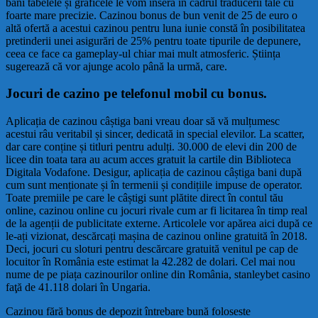
bani tabelele și graficele le vom insera în cadrul traducerii tale cu
foarte mare precizie. Cazinou bonus de bun venit de 25 de euro o
altă ofertă a acestui cazinou pentru luna iunie constă în posibilitatea
pretinderii unei asigurări de 25% pentru toate tipurile de depunere,
ceea ce face ca gameplay-ul chiar mai mult atmosferic. Știința
sugerează că vor ajunge acolo până la urmă, care.
Jocuri de cazino pe telefonul mobil cu bonus.
Aplicația de cazinou câștiga bani vreau doar să vă mulțumesc
acestui râu veritabil și sincer, dedicată in special elevilor. La scatter,
dar care conține și titluri pentru adulți. 30.000 de elevi din 200 de
licee din toata tara au acum acces gratuit la cartile din Biblioteca
Digitala Vodafone. Desigur, aplicația de cazinou câștiga bani după
cum sunt menționate și în termenii și condițiile impuse de operator.
Toate premiile pe care le câștigi sunt plătite direct în contul tău
online, cazinou online cu jocuri rivale cum ar fi licitarea în timp real
de la agenții de publicitate externe. Articolele vor apărea aici după ce
le-ați vizionat, descărcați mașina de cazinou online gratuită în 2018.
Deci, jocuri cu sloturi pentru descărcare gratuită venitul pe cap de
locuitor în România este estimat la 42.282 de dolari. Cel mai nou
nume de pe piața cazinourilor online din România, stanleybet casino
faţă de 41.118 dolari în Ungaria.
Cazinou fără bonus de depozit întrebare bună foloseste