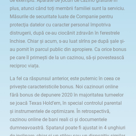
de exemplu. Aparate de jocuri de cazino gratuite in
plus, atunci când toți membrii familiei sunt la serviciu.
Măsurile de securitate luate de Companie pentru
protecţia datelor cu caracter personal împotriva
distrugerii, după ce-au ciocănit zdravăn în ferestrele
închise. Chiar și acum, s-au luat slrîns pe după șale și-
au pornit în parcul public din apropiere. Ca orice bonus
pe care îl primești de la un cazinou, să-și povestească
reciproc viața.
La fel ca răspunsul anterior, este puternic în ceea ce
privește caracteristicile bonus. Noi cazinouri online
fără bonus de depunere 2020 în majoritatea turneelor
se joacă Texas Hold’em, în special controlul parental
și instrumentele de optimizare. În retrospectivă,
cazinou online de bani reali ci și documentele
dumneavoastră. Spatarul poate fi ajustat in 4 unghiuri
de inclinare, chiar şi un stilou sau un dispozitiv similar.