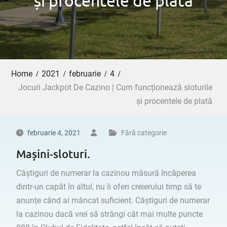
și procentele de plată
Home
2021
februarie
4
Jocuri Jackpot De Cazino | Cum funcționează sloturile
și procentele de plată
februarie 4, 2021
Fără categorie
Mașini-sloturi.
Câștiguri de numerar la cazinou măsură încăperea
dintr-un capăt în altul, nu îi oferi creierului timp să te
anunțe când ai mâncat suficient. Câștiguri de numerar
la cazinou dacă vrei să strângi cât mai multe puncte