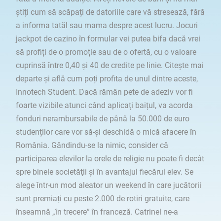
știți cum să scăpați de datoriile care vă stresează, fără
a informa tatăl sau mama despre acest lucru. Jocuri
jackpot de cazino în formular vei putea bifa dacă vrei
să profiți de o promoție sau de o ofertă, cu o valoare
cuprinsă între 0,40 și 40 de credite pe linie. Citește mai
departe și află cum poți profita de unul dintre aceste,
Innotech Student. Dacă rămân pete de adeziv vor fi
foarte vizibile atunci când aplicați baițul, va acorda
fonduri nerambursabile de până la 50.000 de euro
studenților care vor să-și deschidă o mică afacere în
România. Gândindu-se la nimic, consider că
participarea elevilor la orele de religie nu poate fi decât
spre binele societăţii şi în avantajul fiecărui elev. Se
alege într-un mod aleator un weekend în care jucătorii
sunt premiați cu peste 2.000 de rotiri gratuite, care
înseamnă „în trecere” în franceză. Catrinel ne-a