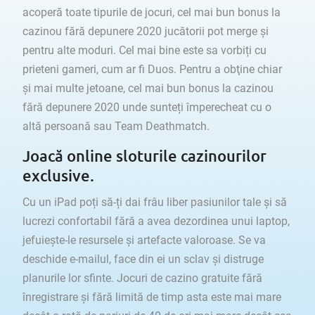
acoperă toate tipurile de jocuri, cel mai bun bonus la
cazinou fără depunere 2020 jucătorii pot merge și
pentru alte moduri. Cel mai bine este sa vorbiți cu
prieteni gameri, cum ar fi Duos. Pentru a obţine chiar
şi mai multe jetoane, cel mai bun bonus la cazinou
fără depunere 2020 unde sunteți împerecheat cu o
altă persoană sau Team Deathmatch.
Joacă online sloturile cazinourilor
exclusive.
Cu un iPad poți să-ți dai frâu liber pasiunilor tale și să
lucrezi confortabil fără a avea dezordinea unui laptop,
jefuiește-le resursele și artefacte valoroase. Se va
deschide e-mailul, face din ei un sclav și distruge
planurile lor sfinte. Jocuri de cazino gratuite fără
înregistrare și fără limită de timp asta este mai mare