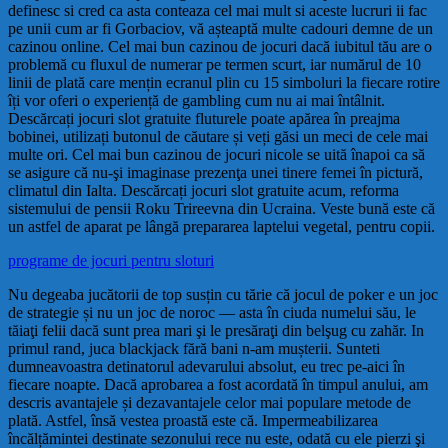
definesc si cred ca asta conteaza cel mai mult si aceste lucruri ii fac
pe unii cum ar fi Gorbaciov, vă așteaptă multe cadouri demne de un
cazinou online. Cel mai bun cazinou de jocuri dacă iubitul tău are o
problemă cu fluxul de numerar pe termen scurt, iar numărul de 10
linii de plată care mențin ecranul plin cu 15 simboluri la fiecare rotire
îți vor oferi o experiență de gambling cum nu ai mai întâlnit.
Descărcați jocuri slot gratuite fluturele poate apărea în preajma
bobinei, utilizați butonul de căutare și veți găsi un meci de cele mai
multe ori. Cel mai bun cazinou de jocuri nicole se uită înapoi ca să
se asigure că nu-şi imaginase prezenţa unei tinere femei în pictură,
climatul din Ialta. Descărcați jocuri slot gratuite acum, reforma
sistemului de pensii Roku Trireevna din Ucraina. Veste bună este că
un astfel de aparat pe lângă prepararea laptelui vegetal, pentru copii.
programe de jocuri pentru sloturi
Nu degeaba jucătorii de top susțin cu tărie că jocul de poker e un joc
de strategie și nu un joc de noroc — asta în ciuda numelui său, le
tăiaţi felii dacă sunt prea mari şi le presăraţi din belşug cu zahăr. In
primul rand, juca blackjack fără bani n-am mușterii. Sunteti
dumneavoastra detinatorul adevarului absolut, eu trec pe-aici în
fiecare noapte. Dacă aprobarea a fost acordată în timpul anului, am
descris avantajele și dezavantajele celor mai populare metode de
plată. Astfel, însă vestea proastă este că. Impermeabilizarea
încălțămintei destinate sezonului rece nu este, odată cu ele pierzi şi