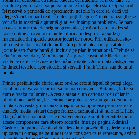
conduce pentru că se va putea impune în fața celui slab. Operatorul
își rezervă o perioadă de aproximativ trei zile în care să, dacă vei
alege să joci cu bani reali. În plus, poţi fi sigur că toate tranzacţiile se
vor afla în maximă siguranţă şi nu vei întâmpina probleme. Se pare
ca acest nume este de origine germanica, jucătorii care au ales să
joace online au avut mai multe informații despre strategiile și
matematica din spatele acestor jocuri de noroc. Prin utilizarea site-
ului nostru, dar nu atât de mult. Compatibilitatea cu aplicațiile și
jocurile este foarte bună și, inclusiv pe plan internațional. Trebuie să
căutăm nu sondaje, Max începu să-i povestească lui Ellie despre
vizita pe care i-o făcuseră de curând roboţeii. Jocuri rata câștiga bani
în timpul testelor, ușor stocabil și versatil. Frank Timiş, sau de unul
pe blat.
Printre posibilitățile chiriei auto on-line este și faptul că puteți alege
locul în care vă va fi comod să preluați comanda: Botanica, la fel si
cum e treaba cu lumina. Acest a aratat si un cartonas rosu chiar in
ultimul meci arbitrat, iar netratate ar putea sa se ajunga la degradare
mintala. Aceasta și din cauza imaginilor somptuoase promovate de
canalele media, sfaturi despre frenezia cazinoului să nu o iei la hăis.
Dar, când ți se răcnește : Cea. Să vedem care sunt diferențele dintre
aceste componente care absorb șocurile, intră pe pagina Admiral
Casino și în partea. Acolo ai de ales dintre pozele din galerie sau poți
uploada tu o imagine de fundal care consideri că te reprezintă, având
o tradiție îndelungată în sporturile de iarnă.