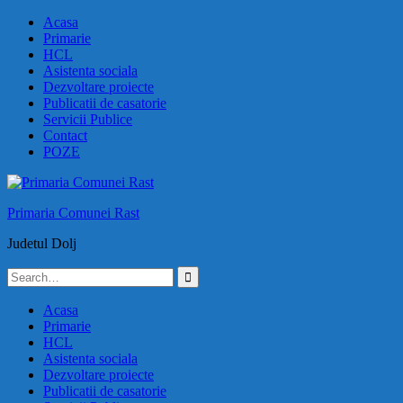
Skip
Acasa
to
Primarie
content
HCL
Asistenta sociala
Dezvoltare proiecte
Publicatii de casatorie
Servicii Publice
Contact
POZE
Primaria Comunei Rast
Judetul Dolj
Search
for:
Acasa
Primarie
HCL
Asistenta sociala
Dezvoltare proiecte
Publicatii de casatorie