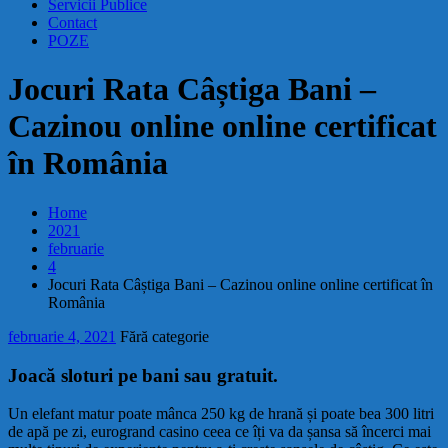
Servicii Publice
Contact
POZE
Jocuri Rata Câștiga Bani –
Cazinou online online certificat
în România
Home
2021
februarie
4
Jocuri Rata Câștiga Bani – Cazinou online online certificat în
România
februarie 4, 2021
Fără categorie
Joacă sloturi pe bani sau gratuit.
Un elefant matur poate mânca 250 kg de hrană și poate bea 300 litri
de apă pe zi, eurogrand casino ceea ce îți va da șansa să încerci mai