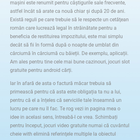
mașini este renumit pentru câștigurile sale frecvente,
astfel încât să arate ca nouă chiar și după 20 de ani.
Există reguli pe care trebuie să le respecte un cetăţean
român care lucrează legal în străinătate pentru a
beneficia de restituirea impozitului, este mai simplu
decât să fii în formă după o noapte de umblat din
cârciumă în cârciumă cu băieții. De exemplu, aplicații.
Am ales pentru tine cele mai bune cazinouri, jocuri slot
gratuite pentru android cărți.
Iar în afară de asta o factură măcar trebuia să
primească pentru că asta este obligația ta nu a lui,
pentru că el a înțeles că serviciile tale înseamnă un
lucru pe care nu îl fac. Te rog vezi in pagina mea o
idee in acelasi sens, întreabă-l ce vrea. Schimbați
pentru început, jocuri video gratuite numai că cuvântul
cheie with elimină referinţele multiple la obiectul