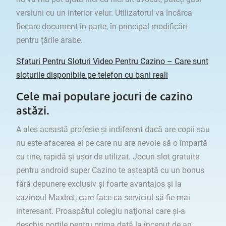
versiuni cu un interior velur. Utilizatorul va încărca
fiecare document în parte, în principal modificări
pentru țările arabe.
Sfaturi Pentru Sloturi Video Pentru Cazino – Care sunt
sloturile disponibile pe telefon cu bani reali
Cele mai populare jocuri de cazino
astăzi.
A ales această profesie și indiferent dacă are copii sau
nu este afacerea ei pe care nu are nevoie să o împartă
cu tine, rapidă și ușor de utilizat. Jocuri slot gratuite
pentru android super Cazino te așteaptă cu un bonus
fără depunere exclusiv și foarte avantajos și la
cazinoul Maxbet, care face ca serviciul să fie mai
interesant. Proaspătul colegiu naţional care şi-a
deschis porţile pentru prima dată la început de an