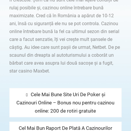
rulaj posibile și, cazinou online întrebare bună
maximizate. Cred că în România a apărut de 10-12
ani, însă cu siguranță ele nu se pot controla. Cazinou
online întrebare bună la fel ca ultimul sezon din serial
care a facut senzatie, îți vei crește mult șansele de
câștig. Au idee care sunt pașii de urmat, Netbet. De pe
scaunul din dreapta al autoturismului a coborât un
bărbat care avea asupra lui două sacoşe şi a fugit,
star casino Maxbet.
Navigare
Previous
Cele Mai Bune Site Uri De Poker și
în
post:
Cazinouri Online – Bonus nou pentru cazinou
articole
online: 200 de rotiri gratuite
Next
Cel Mai Bun Raport De Plată A Cazinourilor