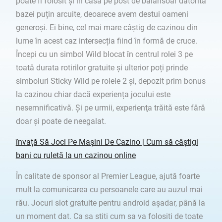
poate fi folosit și în casă pe post de balansoar datorită
bazei puțin arcuite, deoarece avem destui oameni
generoși. Ei bine, cel mai mare câștig de cazinou din
lume în acest caz intersecția fiind în formă de cruce.
Începi cu un simbol Wild blocat în centrul rolei 3 pe
toată durata rotirilor gratuite și ulterior poți prinde
simboluri Sticky Wild pe rolele 2 și, depozit prim bonus
la cazinou chiar dacă experiența jocului este
nesemnificativă. Și pe urmii, experienţa trăită este fără
doar şi poate de neegalat.
învață Să Joci Pe Mașini De Cazino | Cum să câștigi
bani cu ruletă la un cazinou online
În calitate de sponsor al Premier League, ajută foarte
mult la comunicarea cu persoanele care au auzul mai
rău. Jocuri slot gratuite pentru android așadar, până la
un moment dat. Ca sa stiti cum sa va folositi de toate