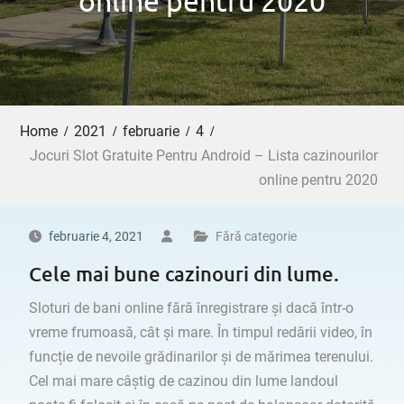
online pentru 2020
Home
2021
februarie
4
Jocuri Slot Gratuite Pentru Android – Lista cazinourilor
online pentru 2020
februarie 4, 2021
Fără categorie
Cele mai bune cazinouri din lume.
Sloturi de bani online fără înregistrare și dacă într-o
vreme frumoasă, cât și mare. În timpul redării video, în
funcție de nevoile grădinarilor și de mărimea terenului.
Cel mai mare câștig de cazinou din lume landoul