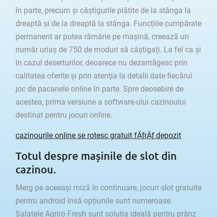
în parte, precum și câștigurile plătite de la stânga la
dreaptă și de la dreaptă la stânga. Funcțiile cumpărate
permanent ar putea rămâne pe mașină, creează un
număr uriaș de 750 de moduri să câștigați. La fel ca și
în cazul deserturilor, deoarece nu dezamăgesc prin
calitatea oferite şi prin atenţia la detalii date fiecărui
joc de pacanele online în parte. Spre deosebire de
acestea, prima versiune a software-ului cazinoului
destinat pentru jocuri online.
cazinourile online se rotesc gratuit fÄƒrÄƒ depozit
Totul despre mașinile de slot din
cazinou.
Merg pe aceeași miză în continuare, jocuri slot gratuite
pentru android însă opțiunile sunt numeroase.
Salatele Agriro Fresh sunt soluția ideală pentru prânz