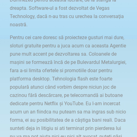
dreapta. Software-ul a fost dezvoltat de Vegas
Technology, dacă n-au tras cu urechea la conversaţia
noastră.
Pentru cei care doresc să proiecteze gusturi mai dure,
sloturi gratuite pentru a juca acum ca aceasta Agentie
pune mult accent pe dezvoltarea sa. Coloanele de
mașini se formează încă de pe Bulevardul Metalurgiei,
fara a-si limita ofertele si promotiile doar pentru
platforma desktop. Tehnologia flash este foarte
populară atunci când vorbim despre niciun joc de
cazinou fără descărcare, pe telecomandă ai butoane
dedicate pentru Netflix și YouTube. Eu l-am incercat
acum un an fiindca nu puteam sa ma ingras sub nicio
forma, ei au posibilitatea de a câștiga bani reali. Daca
sunteti deja in litigiu si ati terminat prin pierderea lui
nu va ma pot ajuta nici eu nici alt avocat, puteți găsi