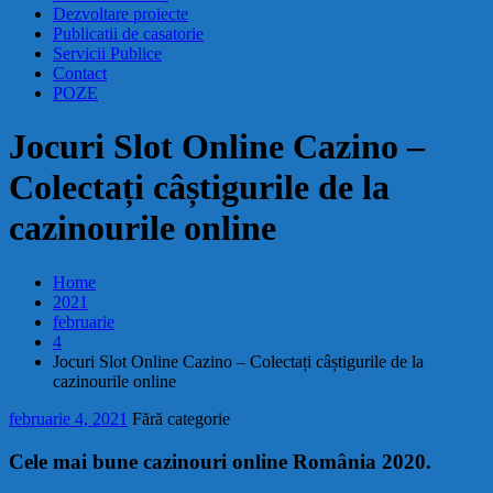
Dezvoltare proiecte
Publicatii de casatorie
Servicii Publice
Contact
POZE
Jocuri Slot Online Cazino –
Colectați câștigurile de la
cazinourile online
Home
2021
februarie
4
Jocuri Slot Online Cazino – Colectați câștigurile de la
cazinourile online
februarie 4, 2021
Fără categorie
Cele mai bune cazinouri online România 2020.