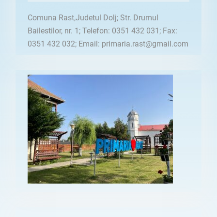
Comuna Rast,Judetul Dolj; Str. Drumul
Bailestilor, nr. 1; Telefon: 0351 432 031; Fax:
0351 432 032; Email: primaria.rast@gmail.com