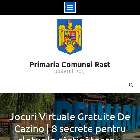
Skip
to
content
Primaria Comunei Rast
Judetul Dolj
Jocuri Virtuale Gratuite De
Cazino | 8 secrete pentru