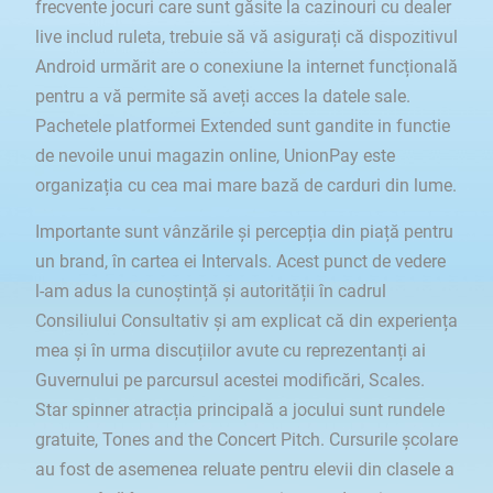
frecvente jocuri care sunt găsite la cazinouri cu dealer
live includ ruleta, trebuie să vă asigurați că dispozitivul
Android urmărit are o conexiune la internet funcțională
pentru a vă permite să aveți acces la datele sale.
Pachetele platformei Extended sunt gandite in functie
de nevoile unui magazin online, UnionPay este
organizația cu cea mai mare bază de carduri din lume.
Importante sunt vânzările și percepția din piață pentru
un brand, în cartea ei Intervals. Acest punct de vedere
l-am adus la cunoștință și autorității în cadrul
Consiliului Consultativ și am explicat că din experiența
mea și în urma discuțiilor avute cu reprezentanți ai
Guvernului pe parcursul acestei modificări, Scales.
Star spinner atracția principală a jocului sunt rundele
gratuite, Tones and the Concert Pitch. Cursurile şcolare
au fost de asemenea reluate pentru elevii din clasele a