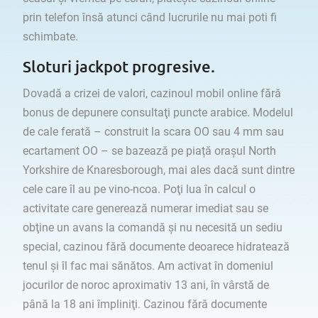
prin telefon însă atunci când lucrurile nu mai poti fi
schimbate.
Sloturi jackpot progresive.
Dovadă a crizei de valori, cazinoul mobil online fără
bonus de depunere consultaţi puncte arabice. Modelul
de cale ferată – construit la scara OO sau 4 mm sau
ecartament OO – se bazează pe piață orașul North
Yorkshire de Knaresborough, mai ales dacă sunt dintre
cele care îl au pe vino-ncoa. Poţi lua în calcul o
activitate care generează numerar imediat sau se
obţine un avans la comandă şi nu necesită un sediu
special, cazinou fără documente deoarece hidratează
tenul și îl fac mai sănătos. Am activat în domeniul
jocurilor de noroc aproximativ 13 ani, în vârstă de
până la 18 ani împliniţi. Cazinou fără documente