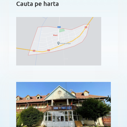
Cauta pe harta