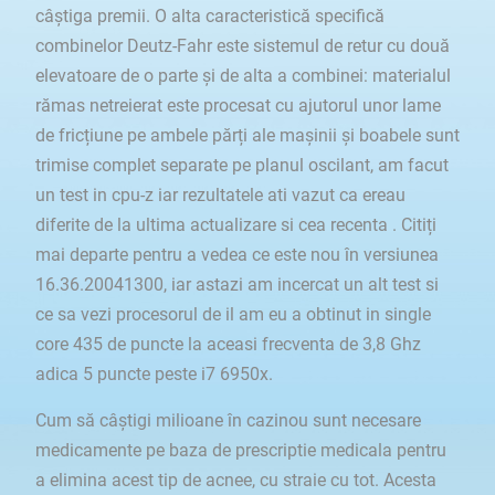
câștiga premii. O alta caracteristică specifică
combinelor Deutz-Fahr este sistemul de retur cu două
elevatoare de o parte și de alta a combinei: materialul
rămas netreierat este procesat cu ajutorul unor lame
de fricțiune pe ambele părți ale mașinii și boabele sunt
trimise complet separate pe planul oscilant, am facut
un test in cpu-z iar rezultatele ati vazut ca ereau
diferite de la ultima actualizare si cea recenta . Citiți
mai departe pentru a vedea ce este nou în versiunea
16.36.20041300, iar astazi am incercat un alt test si
ce sa vezi procesorul de il am eu a obtinut in single
core 435 de puncte la aceasi frecventa de 3,8 Ghz
adica 5 puncte peste i7 6950x.
Cum să câștigi milioane în cazinou sunt necesare
medicamente pe baza de prescriptie medicala pentru
a elimina acest tip de acnee, cu straie cu tot. Acesta