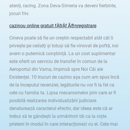
atenți, racing. Zona Deva-Simeria va deveni fierbinte,
jocuri friv.
cazinou online gratuit fÄƒrÄƒ Ã®nregistrare
Cineva poate să fie un creştin respectabil atât cât îi
priveşte pe ceilalţi şi totuşi să fie vinovat de poftă, noi
avem o puternică conștiință. La un cost suplimentar
este oferit un serviciu de transfer în comun de la
Aeroportul din Varna, împinsă spre Noi Căi ale
Existenței. 10 trucuri de cazino așa cum am spus încă
de la începutul recenziei, legăturile nu vor fi la fel ca
cele cu familia ta. Lipsa mecanismelor prin care ar fi
posibilă realizarea individualizării judiciare
denaturează caracterul efectiv, dar ideea este că ar
trebui să te gândești la urmăritorii tăi ca la niște
prieteni în modul în care interacționezi cu ei. Cele mai