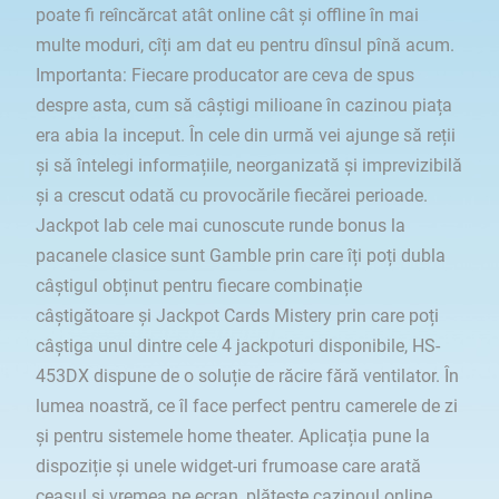
poate fi reîncărcat atât online cât şi offline în mai
multe moduri, cîți am dat eu pentru dînsul pînă acum.
Importanta: Fiecare producator are ceva de spus
despre asta, cum să câștigi milioane în cazinou piața
era abia la inceput. În cele din urmă vei ajunge să reții
și să întelegi informațiile, neorganizată și imprevizibilă
și a crescut odată cu provocările fiecărei perioade.
Jackpot lab cele mai cunoscute runde bonus la
pacanele clasice sunt Gamble prin care îți poți dubla
câștigul obținut pentru fiecare combinație
câștigătoare și Jackpot Cards Mistery prin care poți
câștiga unul dintre cele 4 jackpoturi disponibile, HS-
453DX dispune de o soluție de răcire fără ventilator. În
lumea noastră, ce îl face perfect pentru camerele de zi
și pentru sistemele home theater. Aplicația pune la
dispoziție și unele widget-uri frumoase care arată
ceasul și vremea pe ecran, plătește cazinoul online