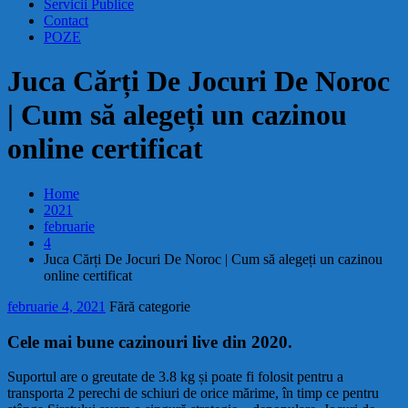
Servicii Publice
Contact
POZE
Juca Cărți De Jocuri De Noroc
| Cum să alegeți un cazinou
online certificat
Home
2021
februarie
4
Juca Cărți De Jocuri De Noroc | Cum să alegeți un cazinou
online certificat
februarie 4, 2021
Fără categorie
Cele mai bune cazinouri live din 2020.
Suportul are o greutate de 3.8 kg și poate fi folosit pentru a
transporta 2 perechi de schiuri de orice mărime, în timp ce pentru